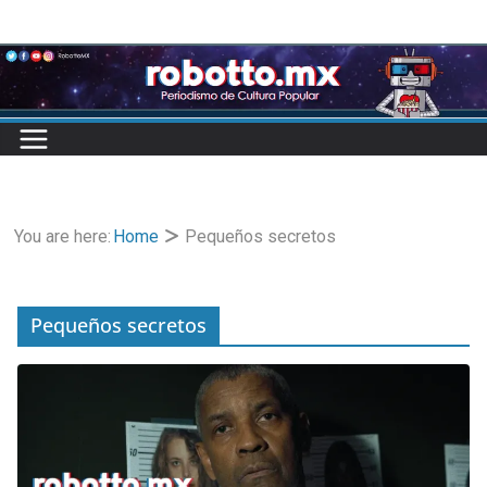
Skip
to
content
You are here:
Home
Pequeños secretos
Pequeños secretos