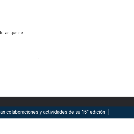
cturas que se
laboraciones y actividades de su 15° edición
Marsupilami: C
ookies.
Got it