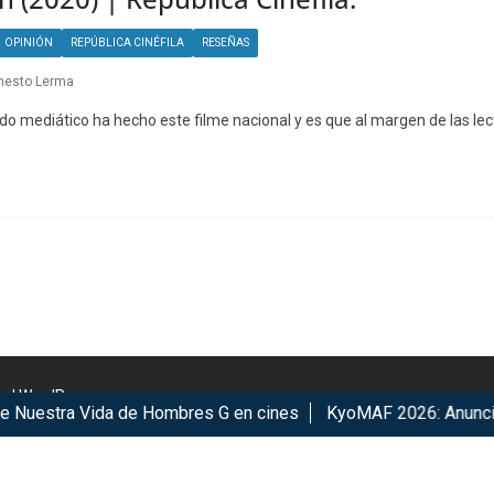
OPINIÓN
REPÚBLICA CINÉFILA
RESEÑAS
nesto Lerma
do mediático ha hecho este filme nacional y es que al margen de las le
nd
WordPress
.
estra Vida de Hombres G en cines
KyoMAF 2026: Anuncian co
r our services. By using our services, you agree to our use of c