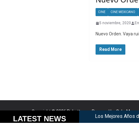
CINE
CINE MEXICANO
5 noviembre, 2020
Er
Nuevo Orden. Vaya rui
Read More
Copyright © 2026
Robotto.mx
. Powered by
ColorMag
a
Los Mejores Años de Nu
Cookies help us delive
LATEST NEWS