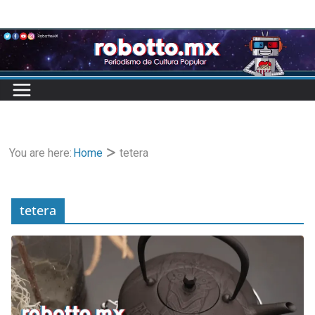
Skip
to
content
You are here:
Home
tetera
tetera