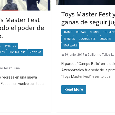
Toys Master Fest 
’s Master Fest
ganas de seguir j
odo el poder de
ANIME
CIUDAD
CÓMIC
CONVENC
e.
EVENTOS
LUCHA LIBRE
LUGARES
STAR WARS
S
EVENTOS
LES
LUCHA LIBRE
NOTICIAS
29 junio, 2017
Guillermo Tellez L
El parque “Campo Bello” en la de
mo Tellez Luna
Azcapotzalco fue sede de la prim
“Toys Master Fest” evento que
io regresa en una nueva
 Fest quien vuelve con toda
Read More