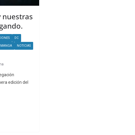
y nuestras
ugando.
IONES
DC
MANGA
NOTICIAS
una
legación
era edición del