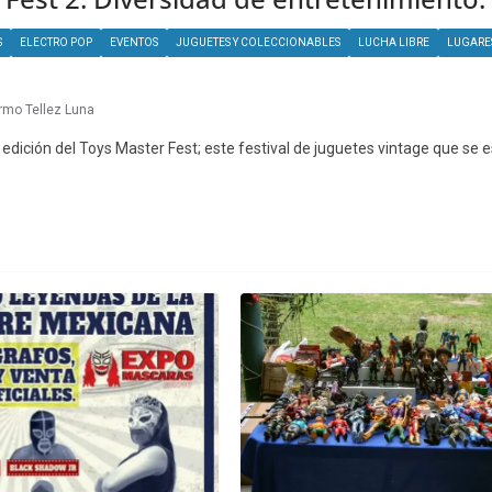
S
ELECTRO POP
EVENTOS
JUGUETES Y COLECCIONABLES
LUCHA LIBRE
LUGARE
ermo Tellez Luna
edición del Toys Master Fest; este festival de juguetes vintage que se 