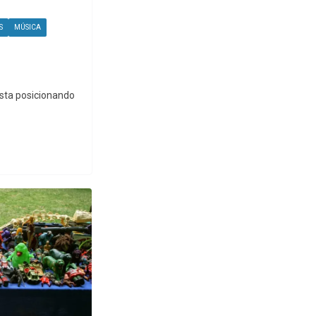
S
MÚSICA
esta posicionando