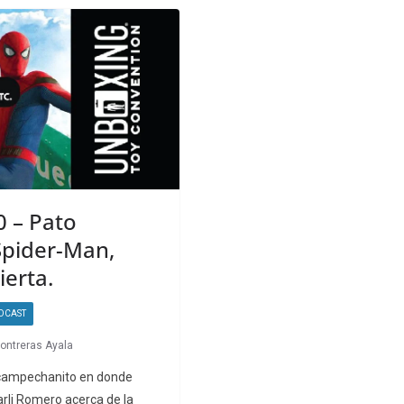
 – Pato
Spider-Man,
ierta.
DCAST
Contreras Ayala
campechanito en donde
arli Romero acerca de la