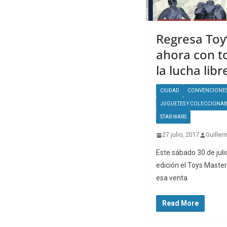
Regresa Toy
ahora con t
la lucha libr
CIUDAD
CONVENCIONE
JUGUETES Y COLECCIONAB
STAR WARS
27 julio, 2017
Guiller
Este sábado 30 de jul
edición el Toys Master
esa venta
Read More