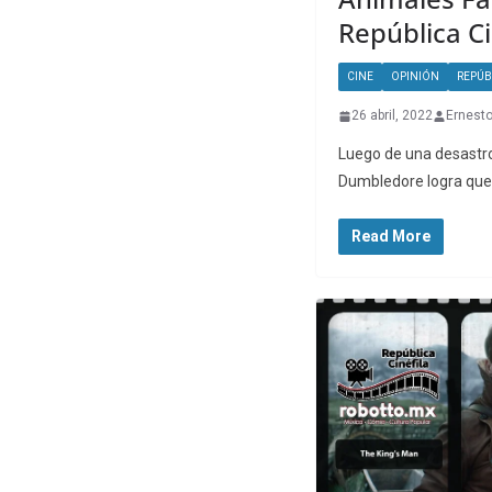
República Ci
CINE
OPINIÓN
REPÚB
26 abril, 2022
Ernest
Luego de una desastro
Dumbledore logra que
Read More