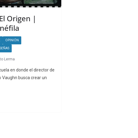
El Origen |
néfila
E
OPINIÓN
SEÑAS
to Lerma
uela en donde el director de
w Vaughn busca crear un