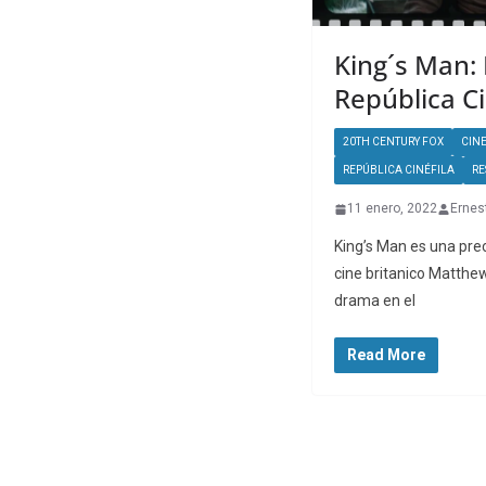
King´s Man: 
República Ci
20TH CENTURY FOX
CIN
REPÚBLICA CINÉFILA
RE
11 enero, 2022
Ernes
King’s Man es una prec
cine britanico Matthe
drama en el
Read More