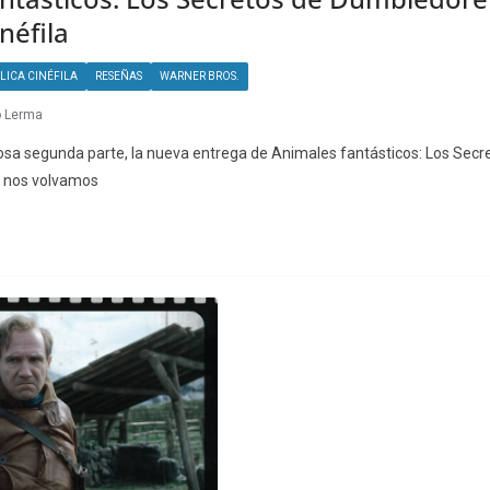
néfila
LICA CINÉFILA
RESEÑAS
WARNER BROS.
o Lerma
sa segunda parte, la nueva entrega de Animales fantásticos: Los Secr
 nos volvamos