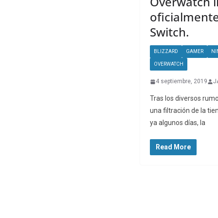
Overwatch l
oficialment
Switch.
BLIZZARD
GAMER
NI
OVERWATCH
4 septiembre, 2019
J
Tras los diversos rum
una filtración de la t
ya algunos días, la
Read More