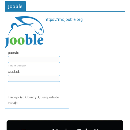
Jooble
https://mx.jooble.org
puesto:
medio tiempo
ciudad:
Buscar
Trabajo @c:CountryD, búsqueda de
trabajo