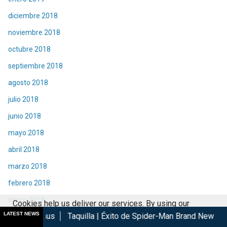
diciembre 2018
noviembre 2018
octubre 2018
septiembre 2018
agosto 2018
julio 2018
junio 2018
mayo 2018
abril 2018
marzo 2018
febrero 2018
enero 2018
Cookies help us deliver our services. By using our
LATEST NEWS
Taquilla | Éxito de Spider-Man Brand New Day en cines
Las
diciembre 2017
services, you agree to our use of cookies.
Got it