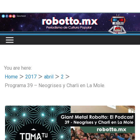
Skip
to
content
You are here:
Home
2017
abril
2
Programa 39 – Neogrises y Charli en La Mole.