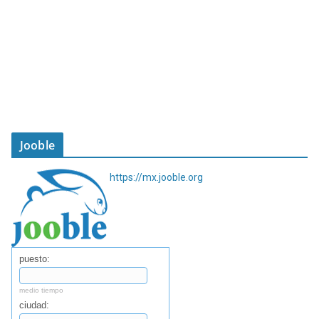
Jooble
https://mx.jooble.org
puesto:
medio tiempo
ciudad: