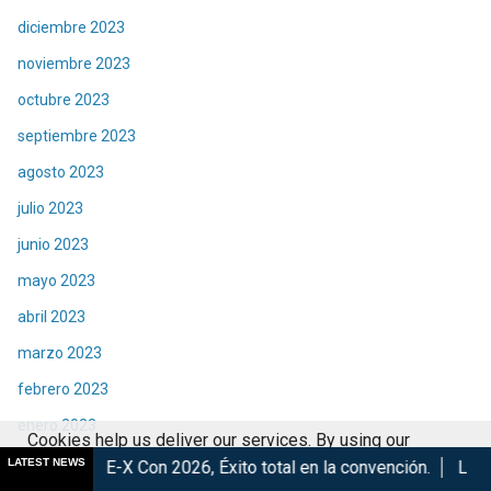
diciembre 2023
noviembre 2023
octubre 2023
septiembre 2023
agosto 2023
julio 2023
junio 2023
mayo 2023
abril 2023
marzo 2023
febrero 2023
enero 2023
Cookies help us deliver our services. By using our
diciembre 2022
LATEST NEWS
Con 2026, Éxito total en la convención.
Los Mejores Años de 
services, you agree to our use of cookies.
Got it