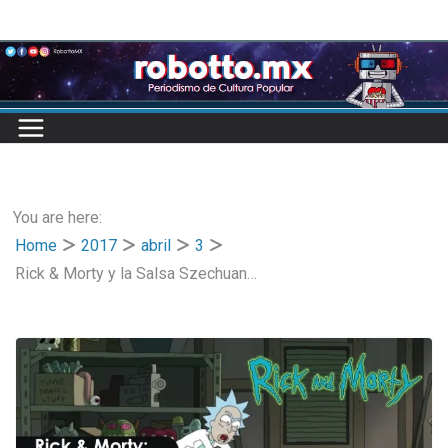
Skip
to
content
You are here:
Home
2017
abril
3
Rick & Morty y la Salsa Szechuan…