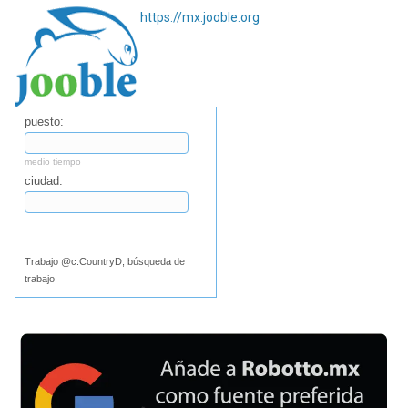
https://mx.jooble.org
puesto:
medio tiempo
ciudad:
Buscar
Trabajo @c:CountryD, búsqueda de
trabajo