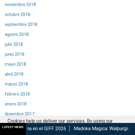
noviembre 2018
octubre 2018
septiembre 2018
agosto 2018
julio 2018
junio 2018
mayo 2018
abril 2018
marzo 2018
febrero 2018
enero 2018
diciembre 2017
Cookies help us deliver our services. By using our
noviembre 2017
LATEST NEWS
n el GIFF 2026
Madoka Magica: Walpurgisnacht Rising confir
services, you agree to our use of cookies.
Got it
octubre 2017