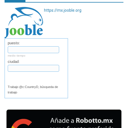
https://mx.jooble.org
puesto:
medio tiempo
ciudad:
Buscar
Trabajo @c:CountryD, búsqueda de
trabajo