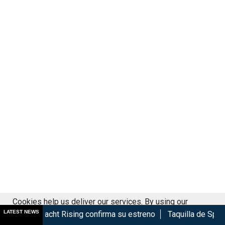
Cookies help us deliver our services. By using our
LATEST NEWS
Rising confirma su estreno
Taquilla de Spider-Man Brand Ne
services, you agree to our use of cookies.
Got it