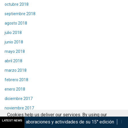
octubre 2018
septiembre 2018
agosto 2018
julio 2018
junio 2018
mayo 2018
abril 2018
marzo 2018
febrero 2018
enero 2018
diciembre 2017
noviembre 2017
Cookies help us deliver our services. By using our
octubre 2017
LATEST NEWS
ciones y actividades de su 15° edición
Marsupilami: Caos a
services, you agree to our use of cookies.
Got it
septiembre 2017