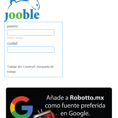
puesto:
medio tiempo
ciudad:
Buscar
Trabajo @c:CountryD, búsqueda de
trabajo