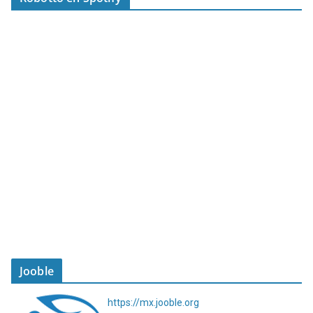
Jooble
https://mx.jooble.org