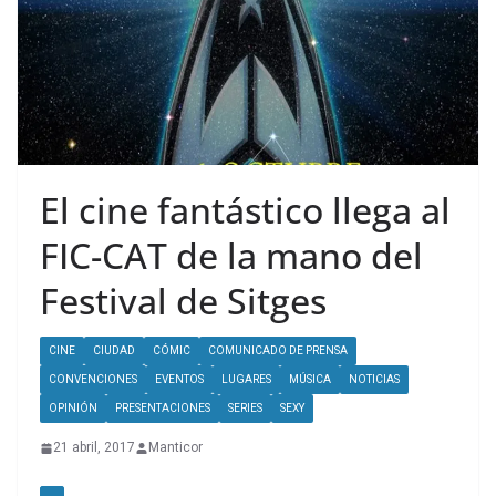
El cine fantástico llega al
FIC-CAT de la mano del
Festival de Sitges
CINE
CIUDAD
CÓMIC
COMUNICADO DE PRENSA
CONVENCIONES
EVENTOS
LUGARES
MÚSICA
NOTICIAS
OPINIÓN
PRESENTACIONES
SERIES
SEXY
21 abril, 2017
Manticor