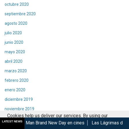
octubre 2020
septiembre 2020
agosto 2020
julio 2020
junio 2020
mayo 2020
abril 2020
marzo 2020
febrero 2020
enero 2020
diciembre 2019
noviembre 2019
Cookies help us deliver our services. By using our
octubre 2019
LATEST NEWS
Brand New Day en cines
Las Lágrimas de Bael gana en el GIFF
services, you agree to our use of cookies.
Got it
septiembre 2019