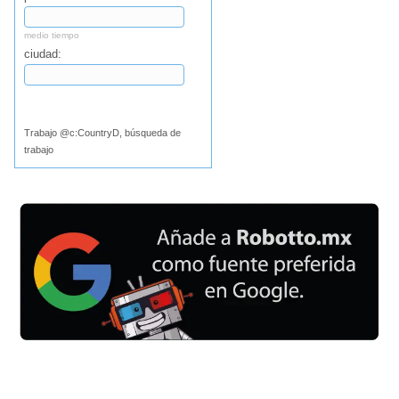
medio tiempo
ciudad:
Buscar
Trabajo @c:CountryD, búsqueda de
trabajo