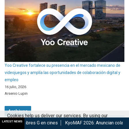
Yoo Creative fortalece su presencia en el mercado mexicano de
videojuegos y amplía las oportunidades de colaboración digital y
empleo
16 julio, 2026
Arsenio Lupin
Archivos
Cookies help us deliver our services. By using our
LATEST NEWS
G en cines
KyoMAF 2026: Anuncian colaboraciones y activida
services, you agree to our use of cookies.
Got it
agosto 2026