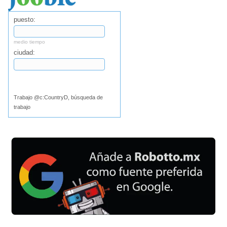
puesto:
medio tiempo
ciudad:
Buscar
Trabajo @c:CountryD, búsqueda de
trabajo