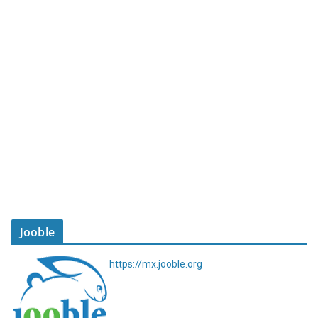
Jooble
https://mx.jooble.org