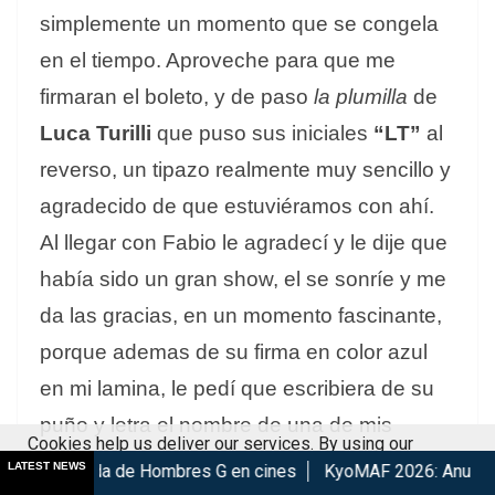
simplemente un momento que se congela
en el tiempo. Aproveche para que me
firmaran el boleto, y de paso
la plumilla
de
Luca Turilli
que puso sus iniciales
“LT”
al
reverso, un tipazo realmente muy sencillo y
agradecido de que estuviéramos con ahí.
Al llegar con Fabio le agradecí y le dije que
había sido un gran show, el se sonríe y me
da las gracias, en un momento fascinante,
porque ademas de su firma en color azul
en mi lamina, le pedí que escribiera de su
puño y letra el nombre de una de mis
Cookies help us deliver our services. By using our
canciones favoritas, “claro..!!” dijo: ¡Dawn of
LATEST NEWS
 Hombres G en cines
KyoMAF 2026: Anuncian colaboraciones y
services, you agree to our use of cookies.
Got it