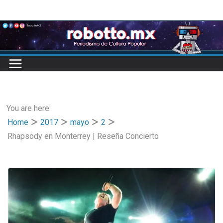
Skip
to
content
You are here:
Home
2017
mayo
2
Rhapsody en Monterrey | Reseña Concierto