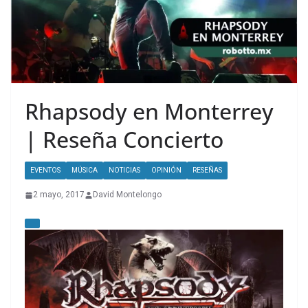
Rhapsody en Monterrey
| Reseña Concierto
EVENTOS
MÚSICA
NOTICIAS
OPINIÓN
RESEÑAS
2 mayo, 2017
David Montelongo