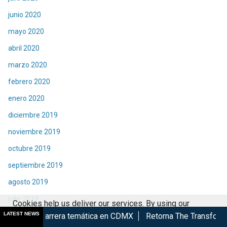
junio 2020
mayo 2020
abril 2020
marzo 2020
febrero 2020
enero 2020
diciembre 2019
noviembre 2019
octubre 2019
septiembre 2019
agosto 2019
julio 2019
Cookies help us deliver our services. By using our
LATEST NEWS
junio 2019
era temática en CDMX
Retorna The Transformers: The Movie a
services, you agree to our use of cookies.
Got it