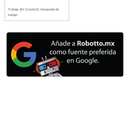
Trabajo @c:CountryD, búsqueda de
trabajo