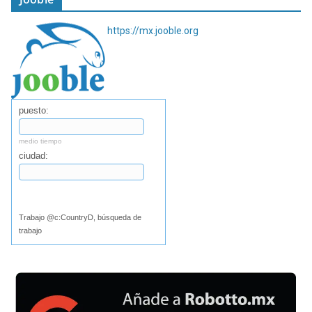
https://mx.jooble.org
puesto:
medio tiempo
ciudad:
Buscar
Trabajo @c:CountryD, búsqueda de
trabajo