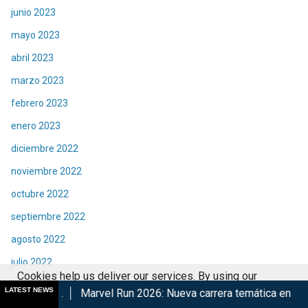
junio 2023
mayo 2023
abril 2023
marzo 2023
febrero 2023
enero 2023
diciembre 2022
noviembre 2022
octubre 2022
septiembre 2022
agosto 2022
julio 2022
Cookies help us deliver our services. By using our
junio 2022
LATEST NEWS
arvel Run 2026: Nueva carrera temática en CDMX
Retorna Th
services, you agree to our use of cookies.
Got it
mayo 2022