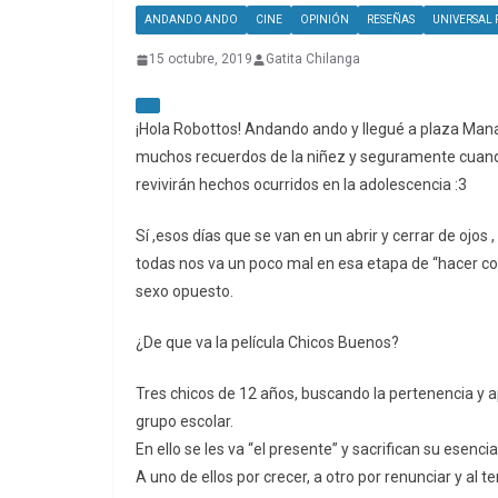
ANDANDO ANDO
CINE
OPINIÓN
RESEÑAS
UNIVERSAL 
15 octubre, 2019
Gatita Chilanga
¡Hola Robottos! Andando ando y llegué a plaza Manac
muchos recuerdos de la niñez y seguramente cuando
revivirán hechos ocurridos en la adolescencia :3
Sí ,esos días que se van en un abrir y cerrar de ojos
todas nos va un poco mal en esa etapa de “hacer cosa
sexo opuesto.
¿De que va la película Chicos Buenos?
Tres chicos de 12 años, buscando la pertenencia y 
grupo escolar.
En ello se les va “el presente” y sacrifican su esenci
A uno de ellos por crecer, a otro por renunciar y al t