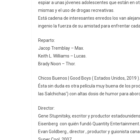
espiar a unas jóvenes adolescentes que están en ot
mismas y el uso de drogas recreativas.
Está cadena de interesantes enredos los van alejando 
ingenio la fuerza de su amistad para enfrentar cada
Reparto:
Jacop Tremblay – Max.
Keith L. Williams – Lucas.
Brady Noon – Thor.
Chicos Buenos | Good Boys ( Estados Unidos, 2019 ).
Ésta sin duda es otra película muy buena de los pro
las Salchichas’) con altas dosis de humor para abor
Director:
Gene Stupnitsky, escritor y productor estadounidense
Eisenberg con quién fundó Quantity Entertainment. 
Evan Goldberg , director , productor y guionista can
Super Cool, 2007.