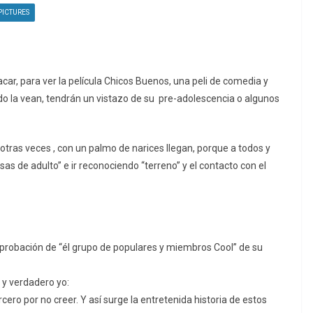
PICTURES
ar, para ver la película Chicos Buenos, una peli de comedia y
 la vean, tendrán un vistazo de su pre-adolescencia o algunos
 , otras veces , con un palmo de narices llegan, porque a todos y
s de adulto” e ir reconociendo “terreno” y el contacto con el
aprobación de “él grupo de populares y miembros Cool” de su
a y verdadero yo:
ercero por no creer. Y así surge la entretenida historia de estos