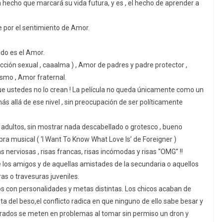
hecho que marcará su vida futura, y es , el hecho de aprender a
e por el sentimiento de Amor.
odo es el Amor.
ción sexual , caaalma ) , Amor de padres y padre protector ,
smo , Amor fraternal.
ue ustedes no lo crean ! La película no queda únicamente como un
s allá de ese nivel , sin preocupación de ser políticamente
a adultos, sin mostrar nada descabellado o grotesco , bueno
bra musical ( ‘I Want To Know What Love Is’ de Foreigner )
s nerviosas , risas francas, risas incómodas y risas “OMG” !!
os amigos y de aquellas amistades de la secundaria o aquellos
as o travesuras juveniles.
gos con personalidades y metas distintas. Los chicos acaban de
ta del beso,el conflicto radica en que ninguno de ello sabe besar y
parados se meten en problemas al tomar sin permiso un dron y