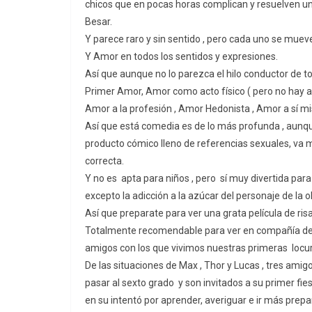
chicos que en pocas horas complican y resuelven un 
Besar.
Y parece raro y sin sentido , pero cada uno se muev
Y Amor en todos los sentidos y expresiones.
Así que aunque no lo parezca el hilo conductor de t
Primer Amor, Amor como acto físico ( pero no hay ac
Amor a la profesión , Amor Hedonista , Amor a sí mi
Así que está comedia es de lo más profunda , aunq
producto cómico lleno de referencias sexuales, va má
correcta.
Y no es apta para niños , pero sí muy divertida par
excepto la adicción a la azúcar del personaje de la o
Así que preparate para ver una grata película de risa
Totalmente recomendable para ver en compañía de l
amigos con los que vivimos nuestras primeras locur
De las situaciones de Max , Thor y Lucas , tres ami
pasar al sexto grado y son invitados a su primer fies
en su intentó por aprender, averiguar e ir más pre