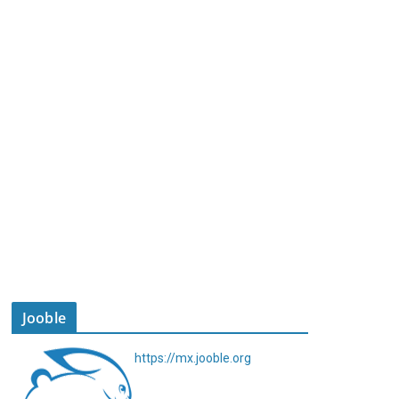
Jooble
https://mx.jooble.org