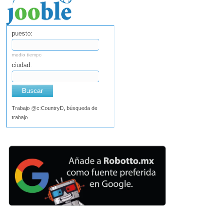
puesto:
medio tiempo
ciudad:
Buscar
Trabajo @c:CountryD, búsqueda de
trabajo