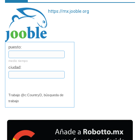
https://mx.jooble.org
puesto:
medio tiempo
ciudad:
Buscar
Trabajo @c:CountryD, búsqueda de
trabajo