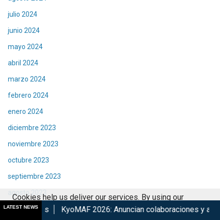
julio 2024
junio 2024
mayo 2024
abril 2024
marzo 2024
febrero 2024
enero 2024
diciembre 2023
noviembre 2023
octubre 2023
septiembre 2023
agosto 2023
Cookies help us deliver our services. By using our
LATEST NEWS
julio 2023
KyoMAF 2026: Anuncian colaboraciones y actividades de su 15°
services, you agree to our use of cookies.
Got it