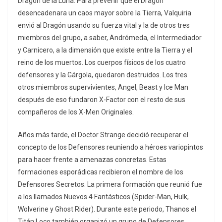
Dragón de la Luna. Para prevenir que el Dragón
desencadenara un caos mayor sobre la Tierra, Valquiria
envió al Dragón usando su fuerza vital y la de otros tres
miembros del grupo, a saber, Andrómeda, el Intermediador
y Carnicero, a la dimensión que existe entre la Tierra y el
reino de los muertos. Los cuerpos físicos de los cuatro
defensores y la Gárgola, quedaron destruidos. Los tres
otros miembros supervivientes, Angel, Beast y Ice Man
después de eso fundaron X-Factor con el resto de sus
compañeros de los X-Men Originales.
Años más tarde, el Doctor Strange decidió recuperar el
concepto de los Defensores reuniendo a héroes variopintos
para hacer frente a amenazas concretas. Estas
formaciones esporádicas recibieron el nombre de los
Defensores Secretos. La primera formación que reunió fue
a los llamados Nuevos 4 Fantásticos (Spider-Man, Hulk,
Wolverine y Ghost Rider). Durante este periodo, Thanos el
Titán Loco también organizó un grupo de Defensores