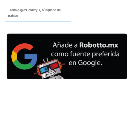
Trabajo @c:CountryD, búsqueda de
trabajo