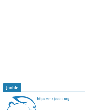
Jooble
https://mx.jooble.org