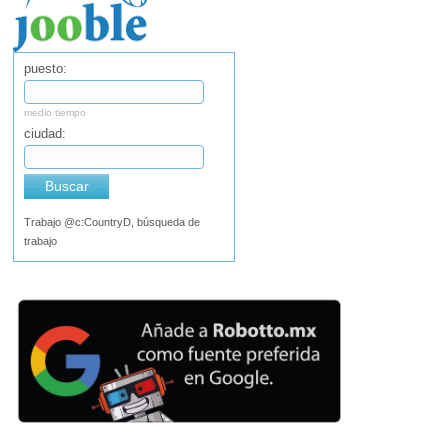
puesto:
medio tiempo
ciudad:
Buscar
Trabajo @c:CountryD, búsqueda de
trabajo