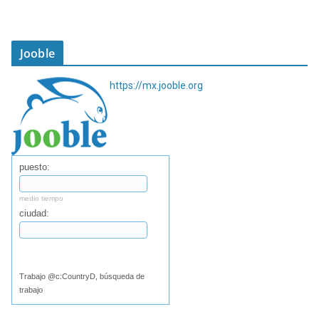
Jooble
https://mx.jooble.org
puesto:
medio tiempo
ciudad:
Buscar
Trabajo @c:CountryD, búsqueda de
trabajo