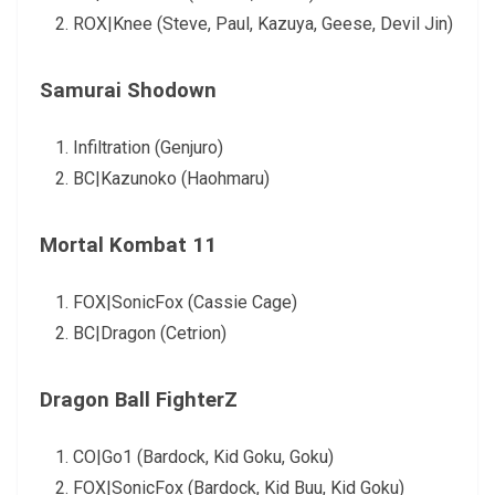
ROX|Knee (Steve, Paul, Kazuya, Geese, Devil Jin)
Samurai Shodown
Infiltration (Genjuro)
BC|Kazunoko (Haohmaru)
Mortal Kombat 11
FOX|SonicFox (Cassie Cage)
BC|Dragon (Cetrion)
Dragon Ball FighterZ
CO|Go1 (Bardock, Kid Goku, Goku)
FOX|SonicFox (Bardock, Kid Buu, Kid Goku)