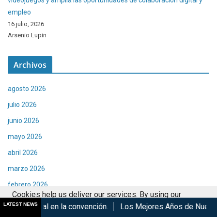
videojuegos y amplía las oportunidades de colaboración digital y
empleo
16 julio, 2026
Arsenio Lupin
Archivos
agosto 2026
julio 2026
junio 2026
mayo 2026
abril 2026
marzo 2026
febrero 2026
Cookies help us deliver our services. By using our
enero 2026
LATEST NEWS
la convención.
Los Mejores Años de Nuestra Vida de Hombres
services, you agree to our use of cookies.
Got it
diciembre 2025