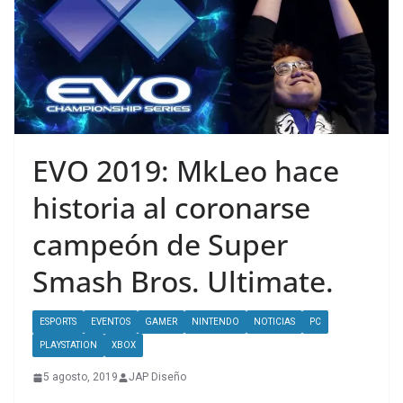
EVO 2019: MkLeo hace
historia al coronarse
campeón de Super
Smash Bros. Ultimate.
ESPORTS
EVENTOS
GAMER
NINTENDO
NOTICIAS
PC
PLAYSTATION
XBOX
5 agosto, 2019
JAP Diseño