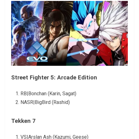
Street Fighter 5: Arcade Edition
RB|Bonchan (Karin, Sagat)
NASR|BigBird (Rashid)
Tekken 7
VS|Arslan Ash (Kazumi, Geese)