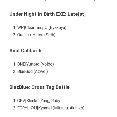
Under Night In-Birth EXE: Late[st]
WP|ClearLampO (Byakuya)
Oushuu-Hittou (Seth)
Soul Calibur 6
BNE|Yuttoto (Voldo)
BlueGod (Azwel)
BlazBlue: Cross Tag Battle
GRV|Shinku (Yang, Ruby)
FCRYUKYU|Kyamei (Mitsuru, Akihiko)