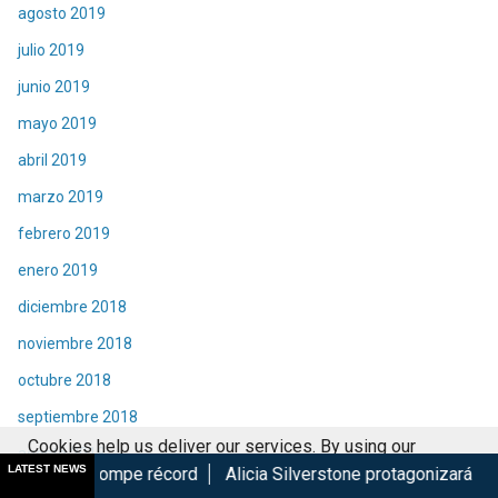
agosto 2019
julio 2019
junio 2019
mayo 2019
abril 2019
marzo 2019
febrero 2019
enero 2019
diciembre 2018
noviembre 2018
octubre 2018
septiembre 2018
Cookies help us deliver our services. By using our
agosto 2018
LATEST NEWS
e récord
Alicia Silverstone protagonizará la secuela de Cluel
services, you agree to our use of cookies.
Got it
julio 2018