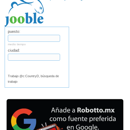
puesto:
medio tiempo
ciudad:
Buscar
Trabajo @c:CountryD, búsqueda de
trabajo