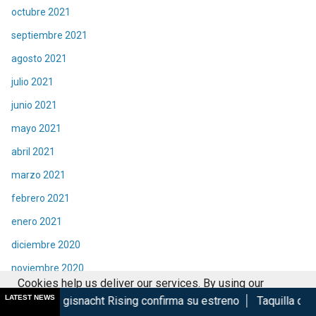
octubre 2021
septiembre 2021
agosto 2021
julio 2021
junio 2021
mayo 2021
abril 2021
marzo 2021
febrero 2021
enero 2021
diciembre 2020
noviembre 2020
Cookies help us deliver our services. By using our
octubre 2020
LATEST NEWS
nacht Rising confirma su estreno
Taquilla de Spider-Man Br
services, you agree to our use of cookies.
Got it
septiembre 2020