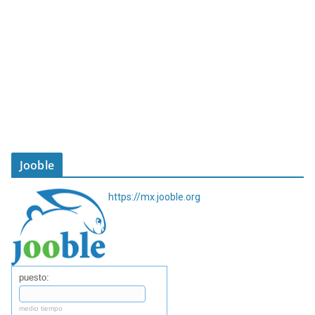
Jooble
https://mx.jooble.org
puesto:
medio tiempo