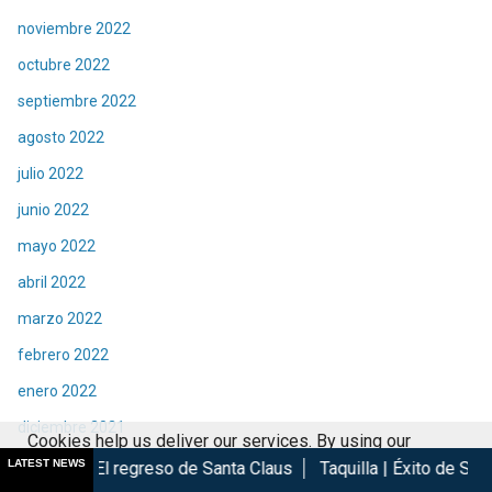
noviembre 2022
octubre 2022
septiembre 2022
agosto 2022
julio 2022
junio 2022
mayo 2022
abril 2022
marzo 2022
febrero 2022
enero 2022
diciembre 2021
Cookies help us deliver our services. By using our
noviembre 2021
LATEST NEWS
greso de Santa Claus
Taquilla | Éxito de Spider-Man Brand New
services, you agree to our use of cookies.
Got it