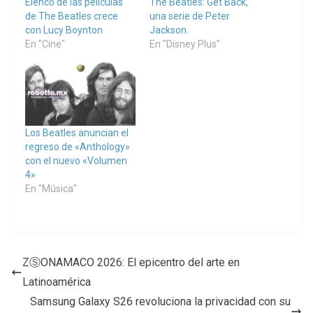
Elenco de las películas
The Beatles: Get Back,
de The Beatles crece
una serie de Peter
con Lucy Boynton
Jackson.
En "Cine"
En "Disney Plus"
Los Beatles anuncian el
regreso de «Anthology»
con el nuevo «Volumen
4»
En "Música"
ZⓈONAMACO 2026: El epicentro del arte en
Latinoamérica
Samsung Galaxy S26 revoluciona la privacidad con su