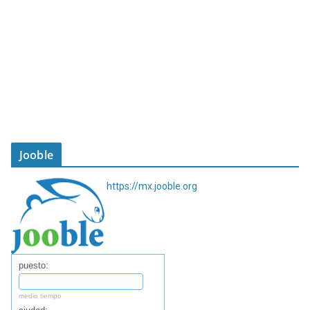
Jooble
https://mx.jooble.org
puesto:
medio tiempo