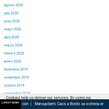
agosto 2020
julio 2020
junio 2020
mayo 2020
abril 2020
marzo 2020
febrero 2020
enero 2020
diciembre 2019
noviembre 2019
octubre 2019
septiembre 2019
Cookies help us deliver our services. By using our
agosto 2019
LATEST NEWS
n
Marsupilami: Caos a Bordo se estrena en Cinépolis
Harry
services, you agree to our use of cookies.
Got it