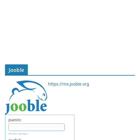
Jooble
https://mx.jooble.org
puesto:
medio tiempo