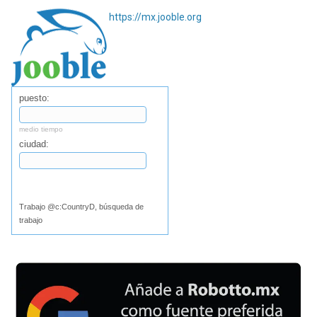
https://mx.jooble.org
puesto:
medio tiempo
ciudad:
Buscar
Trabajo @c:CountryD, búsqueda de
trabajo