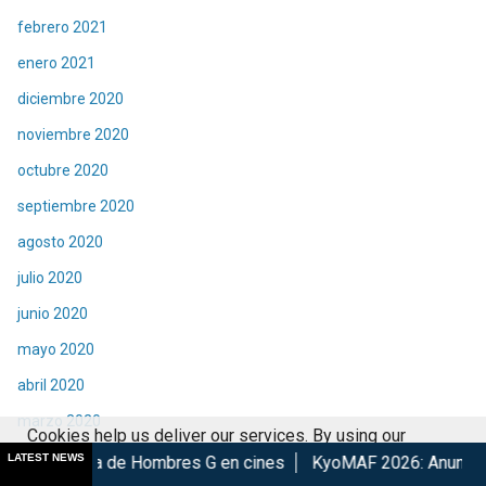
febrero 2021
enero 2021
diciembre 2020
noviembre 2020
octubre 2020
septiembre 2020
agosto 2020
julio 2020
junio 2020
mayo 2020
abril 2020
marzo 2020
Cookies help us deliver our services. By using our
febrero 2020
LATEST NEWS
e Hombres G en cines
KyoMAF 2026: Anuncian colaboraciones 
services, you agree to our use of cookies.
Got it