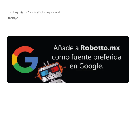
Buscar
Trabajo @c:CountryD, búsqueda de
trabajo