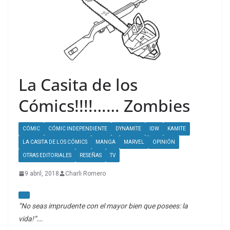
La Casita de los
Cómics!!!!…… Zombies
CÓMIC
CÓMIC INDEPENDIENTE
DYNAMITE
IDW
KAMITE
LA CASITA DE LOS CÓMICS
MANGA
MARVEL
OPINIÓN
OTRAS EDITORIALES
RESEÑAS
TV
9 abril, 2018
Charli Romero
“No seas imprudente con el mayor bien que posees: la
vida!”….