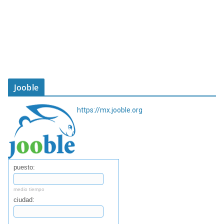
Jooble
https://mx.jooble.org
puesto:
medio tiempo
ciudad: