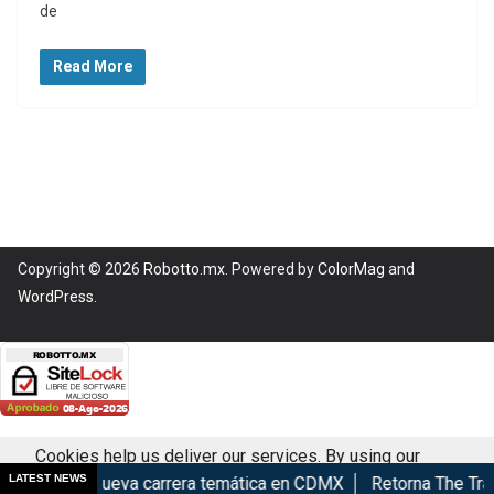
de
Read More
Copyright © 2026
Robotto.mx
. Powered by
ColorMag
and
WordPress
.
Cookies help us deliver our services. By using our
LATEST NEWS
2026: Nueva carrera temática en CDMX
Retorna The Transform
services, you agree to our use of cookies.
Got it