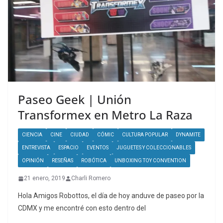
Paseo Geek | Unión
Transformex en Metro La Raza
CIENCIA
CINE
CIUDAD
CÓMIC
CULTURA POPULAR
DYNAMITE
ENTREVISTA
ESPACIO
EVENTOS
JUGUETES Y COLECCIONABLES
OPINIÓN
RESEÑAS
ROBÓTICA
UNBOXING TOY CONVENTION
21 enero, 2019
Charli Romero
Hola Amigos Robottos, el día de hoy anduve de paseo por la
CDMX y me encontré con esto dentro del