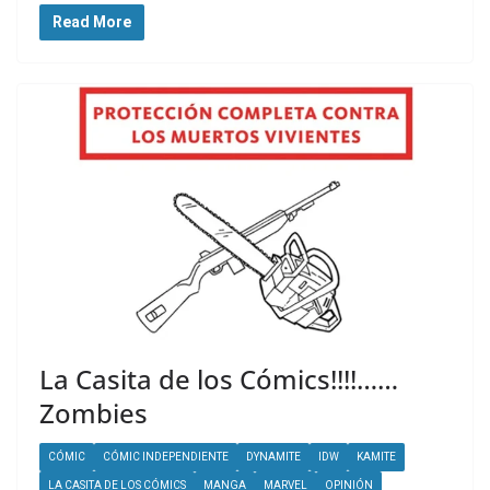
Read More
La Casita de los Cómics!!!!……
Zombies
CÓMIC
CÓMIC INDEPENDIENTE
DYNAMITE
IDW
KAMITE
LA CASITA DE LOS CÓMICS
MANGA
MARVEL
OPINIÓN