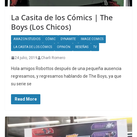
La Casita de los Cómics | The
Boys (Los Chicos)
AMAZON STUDIOS
CÓMIC
DYNAMITE
IMAGE COMICS
LA CASITA DE LOS CÓMICS
OPINIÓN
RESEÑAS
TV
24 julio, 2019
Charli Romero
Hola amigos Robottos después de una pequeña ausencia
regresamos, y regresamos hablando de The Boys, ya que
su serie se
Read More