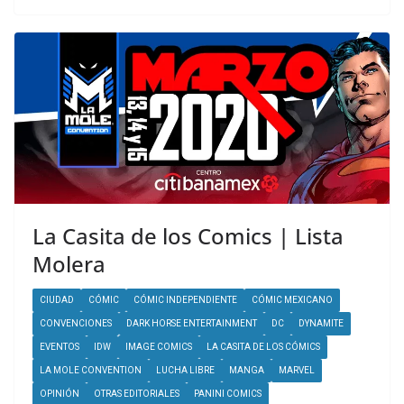
La Casita de los Comics | Lista
Molera
CIUDAD
CÓMIC
CÓMIC INDEPENDIENTE
CÓMIC MEXICANO
CONVENCIONES
DARK HORSE ENTERTAINMENT
DC
DYNAMITE
EVENTOS
IDW
IMAGE COMICS
LA CASITA DE LOS CÓMICS
LA MOLE CONVENTION
LUCHA LIBRE
MANGA
MARVEL
OPINIÓN
OTRAS EDITORIALES
PANINI COMICS