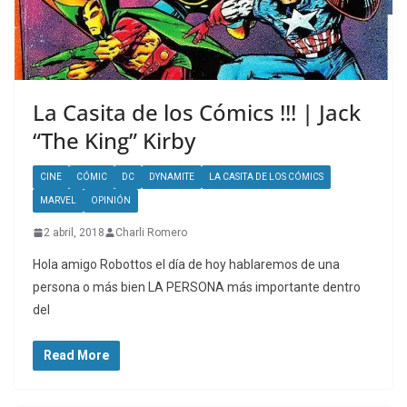
La Casita de los Cómics !!! | Jack
“The King” Kirby
CINE
CÓMIC
DC
DYNAMITE
LA CASITA DE LOS CÓMICS
MARVEL
OPINIÓN
2 abril, 2018
Charli Romero
Hola amigo Robottos el día de hoy hablaremos de una
persona o más bien LA PERSONA más importante dentro
del
Read More