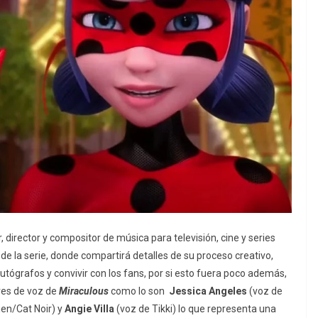
director y compositor de música para televisión, cine y series
 de la serie, donde compartirá detalles de su proceso creativo,
grafos y convivir con los fans, por si esto fuera poco además,
res de voz de
Miraculous
como lo son
Jessica Angeles
(voz de
en/Cat Noir) y
Angie Villa
(voz de Tikki) lo que representa una