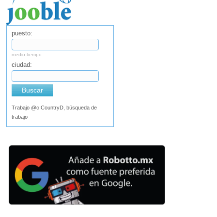
puesto:
medio tiempo
ciudad:
Buscar
Trabajo @c:CountryD, búsqueda de
trabajo