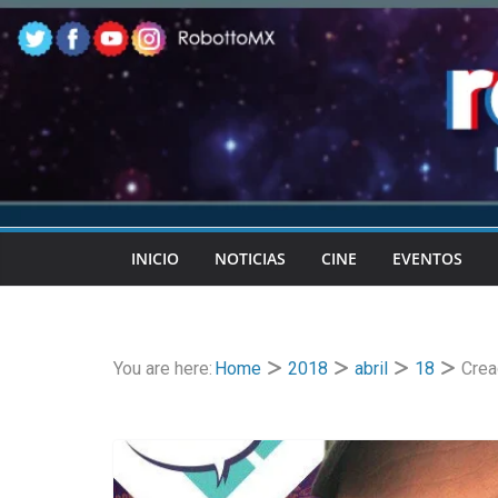
Skip
to
content
INICIO
NOTICIAS
CINE
EVENTOS
You are here:
Home
2018
abril
18
Crea