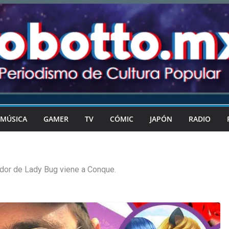
MÚSICA
GAMER
TV
CÓMIC
JAPÓN
RADIO
dor de Lady Bug viene a Conque.