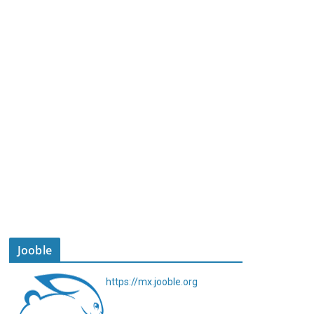
Jooble
https://mx.jooble.org