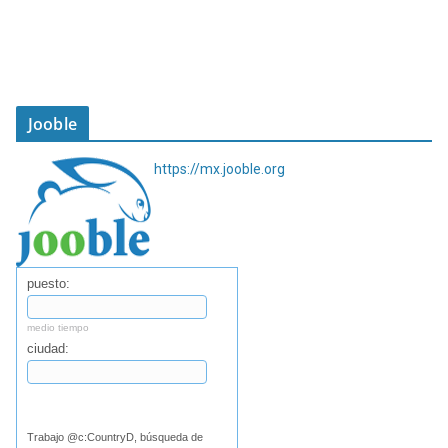
Jooble
https://mx.jooble.org
puesto:
medio tiempo
ciudad:
Buscar
Trabajo @c:CountryD, búsqueda de