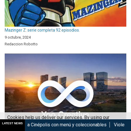
Mazinger Z: serie completa 92 episodios.
9 octubre, 2024
Redaccion Robotto
Cookies help us deliver our services. By using our
LATEST NEWS
Cinépolis con menú y coleccionables
Violent Night 2: El regre
services, you agree to our use of cookies.
Got it