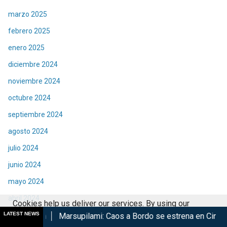
marzo 2025
febrero 2025
enero 2025
diciembre 2024
noviembre 2024
octubre 2024
septiembre 2024
agosto 2024
julio 2024
junio 2024
mayo 2024
abril 2024
Cookies help us deliver our services. By using our
marzo 2024
LATEST NEWS
rsupilami: Caos a Bordo se estrena en Cinépolis
Harry Potte
services, you agree to our use of cookies.
Got it