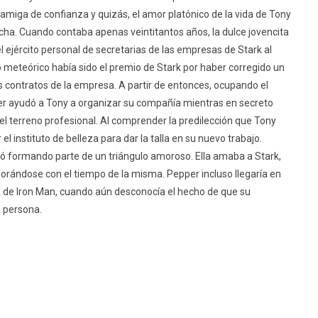
 amiga de confianza y quizás, el amor platónico de la vida de Tony
cha. Cuando contaba apenas veintitantos años, la dulce jovencita
l ejército personal de secretarias de las empresas de Stark al
o meteórico había sido el premio de Stark por haber corregido un
s contratos de la empresa. A partir de entonces, ocupando el
pper ayudó a Tony a organizar su compañía mientras en secreto
del terreno profesional. Al comprender la predilección que Tony
l instituto de belleza para dar la talla en su nuevo trabajo.
ró formando parte de un triángulo amoroso. Ella amaba a Stark,
rándose con el tiempo de la misma. Pepper incluso llegaría en
e Iron Man, cuando aún desconocía el hecho de que su
a persona.