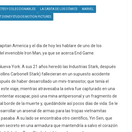
TES Y COLECCIONABLES
LA CASITA DE LOS CÓMICS
MARVEL
T DISNEY STUDIOS MOTION PICTURES
apitan America y el día de hoy les hablare de uno de los
l invencible Iron Man, ya que se acerca End Game.
ueva York. A sus 21 años heredó las Industrias Stark, después
llins Carbonell Stark) fallecieran en un supuesto accidente
spués de haber desarrollado un mini-transistor, que tenía el
 este viaje, mientras atravesaba la selva fue capturado en una
ntentar escapar, pisó una mina antipersonal y un fragmento de
al borde de la muerte y, quedándole así pocos días de vida. Se le
esarrollar un arsenal de armas para las tropas vietnamitas
 pasaba. A su lado se encontraba otro científico, Yin Sen, que
en secreto en una armadura que mantendría a salvo el corazón