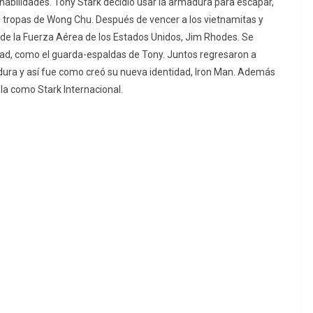
 habilidades. Tony Stark decidió usar la armadura para escapar,
s tropas de Wong Chu. Después de vencer a los vietnamitas y
 de la Fuerza Aérea de los Estados Unidos, Jim Rhodes. Se
dad, como el guarda-espaldas de Tony. Juntos regresaron a
ura y así fue como creó su nueva identidad, Iron Man. Además
la como Stark Internacional.