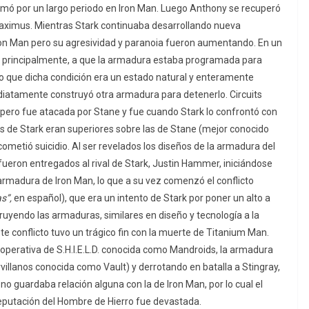
mó por un largo periodo en Iron Man. Luego Anthony se recuperó
aximus. Mientras Stark continuaba desarrollando nueva
on Man pero su agresividad y paranoia fueron aumentando. En un
a, principalmente, a que la armadura estaba programada para
po que dicha condición era un estado natural y enteramente
ediatamente construyó otra armadura para detenerlo. Circuits
pero fue atacada por Stane y fue cuando Stark lo confrontó con
s de Stark eran superiores sobre las de Stane (mejor conocido
ometió suicidio. Al ser revelados los diseños de la armadura del
ueron entregados al rival de Stark, Justin Hammer, iniciándose
 armadura de Iron Man, lo que a su vez comenzó el conflicto
s”,
en español), que era un intento de Stark por poner un alto a
ruyendo las armaduras, similares en diseño y tecnología a la
ste conflicto tuvo un trágico fin con la muerte de Titanium Man.
operativa de S.H.I.E.L.D. conocida como Mandroids, la armadura
illanos conocida como Vault) y derrotando en batalla a Stingray,
no guardaba relación alguna con la de Iron Man, por lo cual el
eputación del Hombre de Hierro fue devastada.