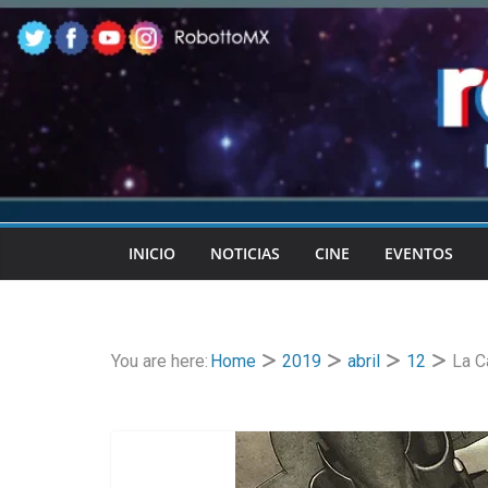
Skip
to
content
INICIO
NOTICIAS
CINE
EVENTOS
You are here:
Home
2019
abril
12
La C