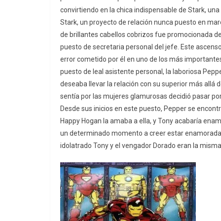
convirtiendo en la chica indispensable de Stark, una
Stark, un proyecto de relación nunca puesto en mar
de brillantes cabellos cobrizos fue promocionada de
puesto de secretaria personal del jefe. Este ascens
error cometido por él en uno de los más importante
puesto de leal asistente personal, la laboriosa Pe
deseaba llevar la relación con su superior más allá 
sentía por las mujeres glamurosas decidió pasar por e
Desde sus inicios en este puesto, Pepper se encont
Happy Hogan la amaba a ella, y Tony acabaría enamo
un determinado momento a creer estar enamorada d
idolatrado Tony y el vengador Dorado eran la mism