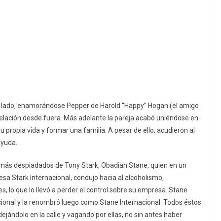
n lado, enamorándose Pepper de Harold “Happy” Hogan (el amigo
elación desde fuera. Más adelante la pareja acabó uniéndose en
u propia vida y formar una familia. A pesar de ello, acudieron al
ayuda.
más despiadados de Tony Stark, Obadiah Stane, quien en un
esa Stark Internacional, condujo hacia al alcoholismo,
lo que lo llevó a perder el control sobre su empresa. Stane
acional y la renombró luego como Stane Internacional. Todos éstos
jándolo en la calle y vagando por ellas, no sin antes haber