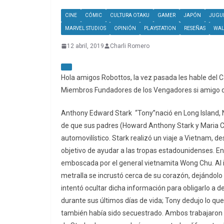
CINE
CÓMIC
CULTURA OTAKU
GAMER
JAPÓN
JUGUE
MARVEL STUDIOS
OPINIÓN
PLAYSTATION
RESEÑAS
WAL
12 abril, 2019
Charli Romero
Hola amigos Robottos, la vez pasada les hable del C
Miembros Fundadores de los Vengadores si amigo de
Anthony Edward Stark “Tony”nació en Long Island, N
de que sus padres (Howard Anthony Stark y Maria Co
automovilístico. Stark realizó un viaje a Vietnam, de
objetivo de ayudar a las tropas estadounidenses. En
emboscada por el general vietnamita Wong Chu. Al i
metralla se incrustó cerca de su corazón, dejándolo 
intentó ocultar dicha información para obligarlo a d
durante sus últimos días de vida; Tony dedujo lo que
también había sido secuestrado. Ambos trabajaron 