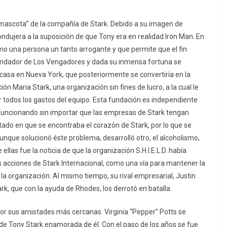
“mascota” de la compañía de Stark. Debido a su imagen de
ndujera a la suposición de que Tony era en realidad Iron Man. En
mo una persona un tanto arrogante y que permite que el fin
fundador de Los Vengadores y dada su inmensa fortuna se
 casa en Nueva York, que posteriormente se convertiría en la
 Maria Stark, una organización sin fines de lucro, a la cual le
r todos los gastos del equipo. Esta fundación es independiente
ue funcionando sin importar que las empresas de Stark tengan
tado en que se encontraba el corazón de Stark, por lo que se
nque solucionó éste problema, desarrolló otro, el alcoholismo,
ellas fue la noticia de que la organización S.H.I.E.L.D. había
 acciones de Stark Internacional, como una vía para mantener la
 organización. Al mismo tiempo, su rival empresarial, Justin
rk, que con la ayuda de Rhodes, los derrotó en batalla.
por sus amistades más cercanas. Virginia “Pepper” Potts se
de Tony Stark enamorada de él. Con el paso de los años se fue