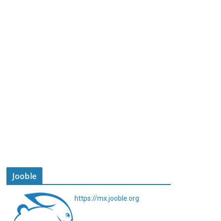
Jooble
https://mx.jooble.org