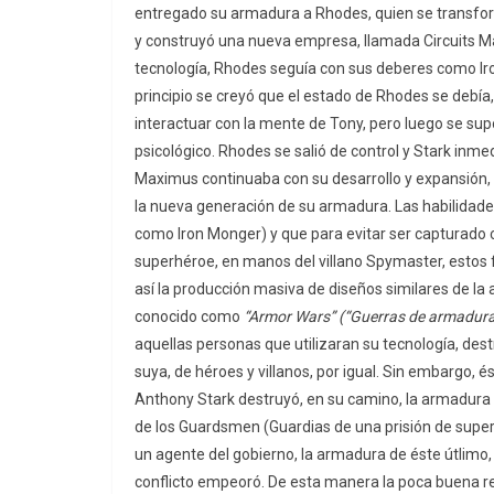
entregado su armadura a Rhodes, quien se transfor
y construyó una nueva empresa, llamada Circuits M
tecnología, Rhodes seguía con sus deberes como Ir
principio se creyó que el estado de Rhodes se debí
interactuar con la mente de Tony, pero luego se su
psicológico. Rhodes se salió de control y Stark inm
Maximus continuaba con su desarrollo y expansión, 
la nueva generación de su armadura. Las habilidade
como Iron Monger) y que para evitar ser capturado c
superhéroe, en manos del villano Spymaster, estos f
así la producción masiva de diseños similares de la
conocido como
“Armor Wars” (“Guerras de armadura
aquellas personas que utilizaran su tecnología, dest
suya, de héroes y villanos, por igual. Sin embargo, é
Anthony Stark destruyó, en su camino, la armadura 
de los Guardsmen (Guardias de una prisión de superv
un agente del gobierno, la armadura de éste útlimo, 
conflicto empeoró. De esta manera la poca buena r