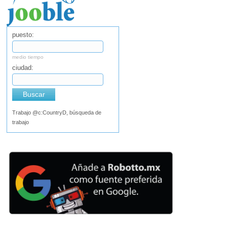
puesto:
medio tiempo
ciudad:
Buscar
Trabajo @c:CountryD, búsqueda de
trabajo