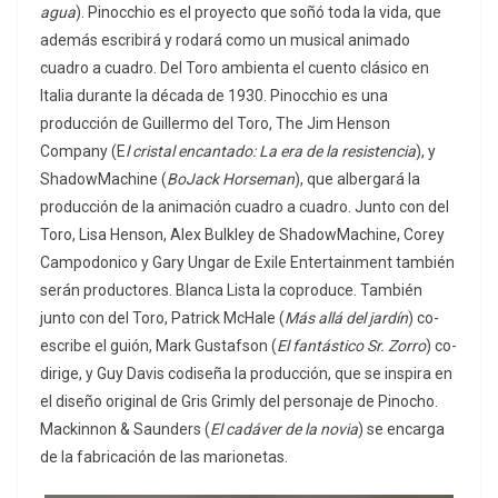
agua
). Pinocchio es el proyecto que soñó toda la vida, que
además escribirá y rodará como un musical animado
cuadro a cuadro. Del Toro ambienta el cuento clásico en
Italia durante la década de 1930. Pinocchio es una
producción de Guillermo del Toro, The Jim Henson
Company (E
l cristal encantado: La era de la resistencia
), y
ShadowMachine (
BoJack Horseman
), que albergará la
producción de la animación cuadro a cuadro. Junto con del
Toro, Lisa Henson, Alex Bulkley de ShadowMachine, Corey
Campodonico y Gary Ungar de Exile Entertainment también
serán productores. Blanca Lista la coproduce. También
junto con del Toro, Patrick McHale (
Más allá del jardín
) co-
escribe el guión, Mark Gustafson (
El fantástico Sr. Zorro
) co-
dirige, y Guy Davis codiseña la producción, que se inspira en
el diseño original de Gris Grimly del personaje de Pinocho.
Mackinnon & Saunders (
El cadáver de la novia
) se encarga
de la fabricación de las marionetas.