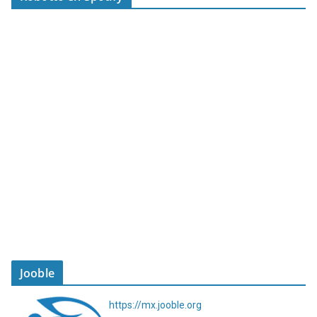
Jooble
https://mx.jooble.org