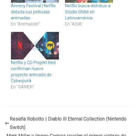
Annecy Festival | Netflix
Netflix busca distribuir a
debuta sus películas
Studio Ghibli en
animadas.
Latinoamérica.
En "Animación"
En "ASIA"
Netflix y CD Projekt Red
confirman nuevo
proyecto animado de
Cyberpunk
En "GAMER"
Reseña Robotto | Diablo lll Eternal Collection (Nintendo
Switch)
Mark Millar e Image Comics revelan el primer vistazo de