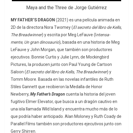
Maya and the Three de Jorge Gutiérrez
MY FATHER’S DRAGON
(2021) es una película animada en
2D de la directora Nora Twomey (
El secreto del libro de Kells,
The Breadwinner
) y escrita por Meg LeFauve (I
ntensa-
mente, Un gran dinosaurio
), basada en una historia de Meg
LeFauve y John Morgan, que también son productores
ejecutivos. Bonnie Curtis y Julie Lynn, de Mockingbird
Pictures, la producen junto con Paul Young de Cartoon
Saloon (
El secreto del libro de Kells
,
The Breadwinner
) y
Tomm Moore. Basada en las novelas infantiles de Ruth
Stiles Gannett que recibieron la Medalla de Honor
Newberry,
My Father’s Dragon
cuenta la historia del joven
fugitivo Elmer Elevator, que busca a un dragón cautivo en
una isla llamada Wild Island y encuentra mucho más de lo
que podría haber anticipado. Alan Moloney y Ruth Coady de
Parallel Films también son productores ejecutivos junto con
Gerry Shirren.