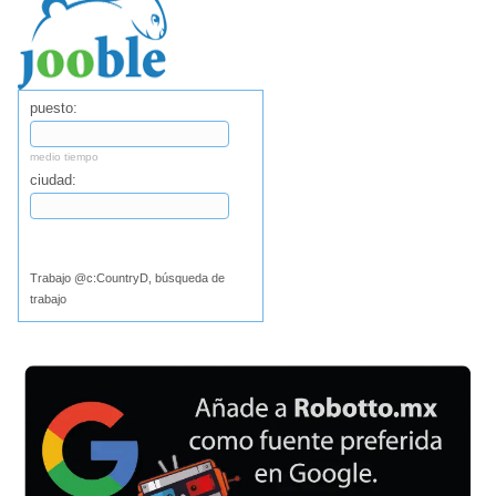
puesto:
medio tiempo
ciudad:
Buscar
Trabajo @c:CountryD, búsqueda de
trabajo