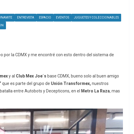
YNAMITE
ENTREVISTA
ESPACIO
EVENTOS
JUGUETES Y COLECCIONABLES
ON
eo por la CDMX y me encontré con esto dentro del sistema de
rmex
y al
Club Mex Joe´s
base CDMX, bueno solo al buen amigo
”
que es parte del grupo de
Unión Transformex,
nuestros
atalla entre Autobots y Decepticons, en el
Metro La Raza
, mas