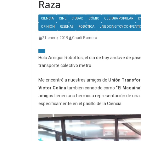
Raza
CIENCIA
CINE
CIUDAD
CÓMIC
CULTURA POPULAR
D
OPINIÓN
RESEÑAS
ROBÓTICA
UNBOXING TOY CONVENTI
21 enero, 2019
Charli Romero
Hola Amigos Robottos, el día de hoy anduve de pas
transporte colectivo metro.
Me encontré a nuestros amigos de
Unión Transfo
Victor Colina
también conocido como
“El Maquina
amigos tienen una hermosa representación de una b
específicamente en el pasillo de la Ciencia.