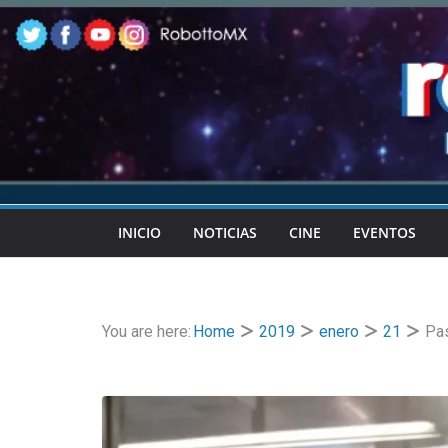
Skip
to
content
INICIO
NOTICIAS
CINE
EVENTOS
You are here:
Home
2019
enero
21
Pas