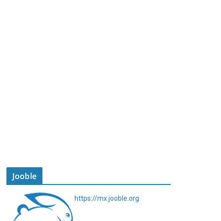
Jooble
https://mx.jooble.org