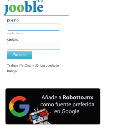
puesto:
medio tiempo
ciudad:
Buscar
Trabajo @c:CountryD, búsqueda de
trabajo