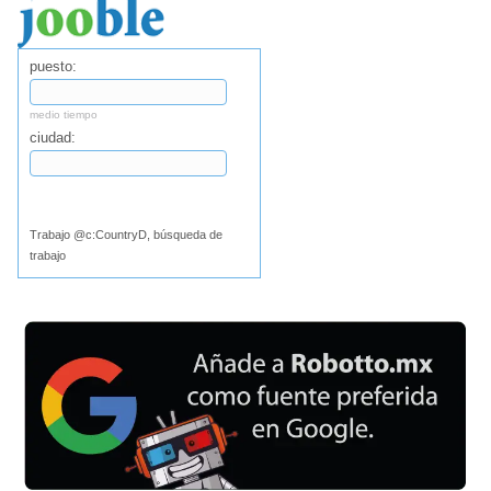
puesto:
medio tiempo
ciudad:
Buscar
Trabajo @c:CountryD, búsqueda de
trabajo