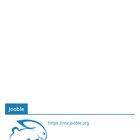
Jooble
https://mx.jooble.org