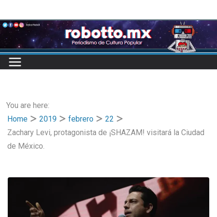
Skip
to
content
You are here:
Home
2019
febrero
22
Zachary Levi, protagonista de ¡SHAZAM! visitará la Ciudad
de México.