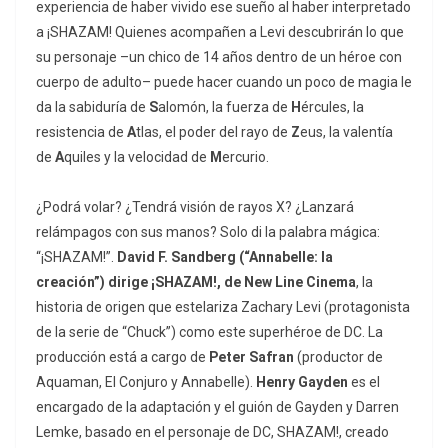
experiencia de haber vivido ese sueño al haber interpretado
a ¡SHAZAM! Quienes acompañen a Levi descubrirán lo que
su personaje –un chico de 14 años dentro de un héroe con
cuerpo de adulto– puede hacer cuando un poco de magia le
da la sabiduría de
S
alomón, la fuerza de
H
ércules, la
resistencia de
A
tlas, el poder del rayo de
Z
eus, la valentía
de
A
quiles y la velocidad de
M
ercurio.
¿Podrá volar? ¿Tendrá visión de rayos X? ¿Lanzará
relámpagos con sus manos? Solo di la palabra mágica:
“¡SHAZAM!”.
David F. Sandberg (“Annabelle: la
creación”)
dirige ¡SHAZAM!, de New Line Cinema
, la
historia de origen que estelariza Zachary Levi (protagonista
de la serie de “Chuck”) como este superhéroe de DC. La
producción está a cargo de
Peter Safran
(productor de
Aquaman, El Conjuro y Annabelle).
Henry Gayden
es el
encargado de la adaptación y el guión de Gayden y Darren
Lemke, basado en el personaje de DC, SHAZAM!, creado