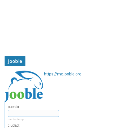
Jooble
https://mx.jooble.org
puesto:
medio tiempo
ciudad: