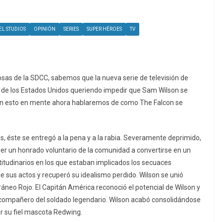
L STUDIOS
OPINIÓN
SERIES
SUPER HÉROES
TV
as de la SDCC, sabemos que la nueva serie de televisión de
o de los Estados Unidos queriendo impedir que Sam Wilson se
con esto en mente ahora hablaremos de como The Falcon se
 éste se entregó a la pena y a la rabia. Severamente deprimido,
er un honrado voluntario de la comunidad a convertirse en un
titudinarios en los que estaban implicados los secuaces
de sus actos y recuperó su idealismo perdido. Wilson se unió
ráneo Rojo. El Capitán América reconoció el potencial de Wilson y
el compañero del soldado legendario. Wilson acabó consolidándose
 su fiel mascota Redwing.