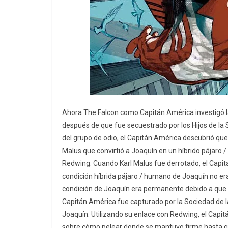
Ahora The Falcon como Capitán América investigó l
después de que fue secuestrado por los Hijos de la S
del grupo de odio, ​el Capitán América descubrió qu
Malus que convirtió a Joaquín en un híbrido pájaro
Redwing. Cuando Karl Malus fue derrotado, el Capi
condición híbrida pájaro / humano de Joaquín no er
condición de Joaquín era permanente debido a que R
Capitán América fue capturado por la Sociedad de la
Joaquín. ​Utilizando su enlace con Redwing, el Cap
sobre cómo pelear donde se mantuvo firme hasta q