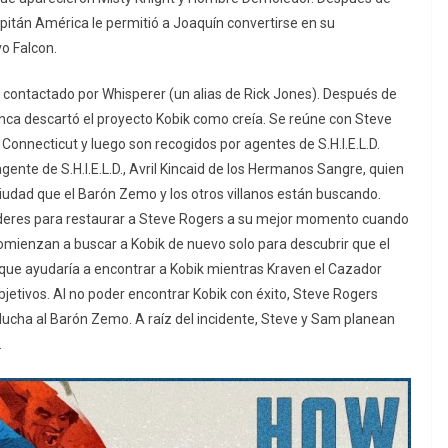
apitán América le permitió a Joaquín convertirse en su
vo Falcon.
contactado por Whisperer (un alias de Rick Jones). Después de
nunca descartó el proyecto Kobik como creía. Se reúne con Steve
onnecticut y luego son recogidos por agentes de S.H.I.E.L.D. ​
gente de S.H.I.E.L.D., Avril Kincaid de los Hermanos Sangre, quien
iudad que el Barón Zemo y los otros villanos están buscando.
poderes para restaurar a Steve Rogers a su mejor momento cuando
mienzan a buscar a Kobik de nuevo solo para descubrir que el
 que ayudaría a encontrar a Kobik mientras Kraven el Cazador
objetivos. Al no poder encontrar Kobik con éxito, Steve Rogers
 lucha al Barón Zemo. ​A raíz del incidente, Steve y Sam planean
.