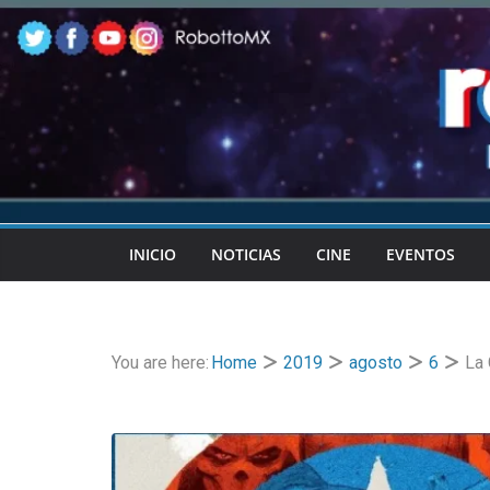
Skip
to
content
INICIO
NOTICIAS
CINE
EVENTOS
You are here:
Home
2019
agosto
6
La 