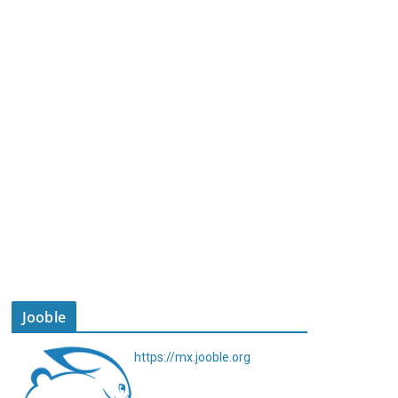
Jooble
https://mx.jooble.org