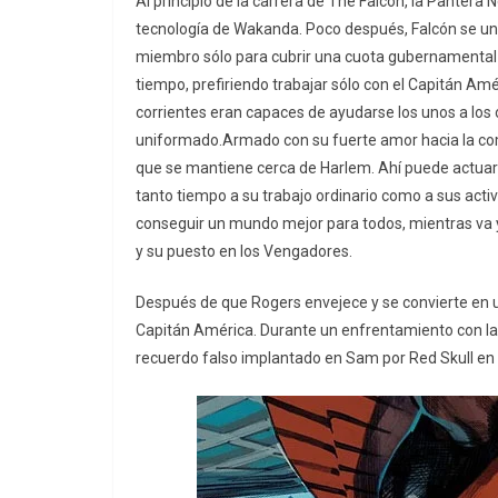
Al principio de la carrera de The Falcon, la Pantera
tecnología de Wakanda. Poco después, Falcón se uni
miembro sólo para cubrir una cuota gubernamental
tiempo, prefiriendo trabajar sólo con el Capitán Am
corrientes eran capaces de ayudarse los unos a los
uniformado.Armado con su fuerte amor hacia la com
que se mantiene cerca de Harlem. Ahí puede actuar
tanto tiempo a su trabajo ordinario como a sus act
conseguir un mundo mejor para todos, mientras va y
y su puesto en los Vengadores.
Después de que Rogers envejece y se convierte en 
Capitán América. ​Durante un enfrentamiento con la h
recuerdo falso implantado en Sam por Red Skull en u