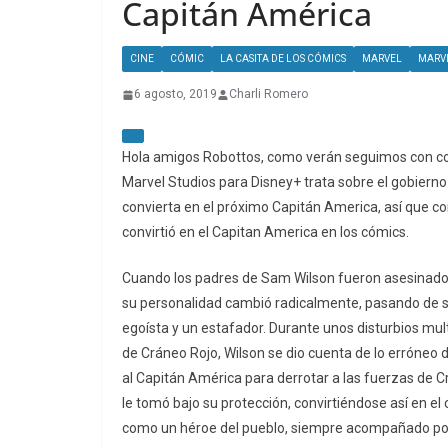
Capitán América
CINE
CÓMIC
LA CASITA DE LOS CÓMICS
MARVEL
MARVE
6 agosto, 2019
Charli Romero
Hola amigos Robottos, como verán seguimos con cos
Marvel Studios para Disney+ trata sobre el gobiern
convierta en el próximo Capitán America, así que 
convirtió en el Capitan America en los cómics.
Cuando los padres de Sam Wilson fueron asesinados,
su personalidad cambió radicalmente, pasando de s
egoísta y un estafador. Durante unos disturbios mul
de Cráneo Rojo, Wilson se dio cuenta de lo erróneo 
al Capitán América para derrotar a las fuerzas de C
le tomó bajo su protección, convirtiéndose así en 
como un héroe del pueblo, siempre acompañado por