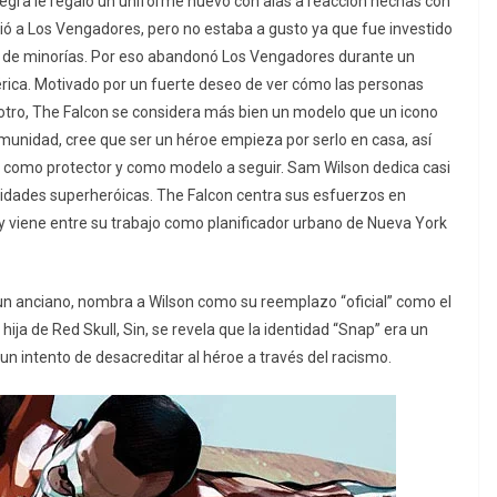
 Negra le regaló un uniforme nuevo con alas a reacción hechas con
ó a Los Vengadores, pero no estaba a gusto ya que fue investido
 de minorías. Por eso abandonó Los Vengadores durante un
érica. Motivado por un fuerte deseo de ver cómo las personas
 otro, The Falcon se considera más bien un modelo que un icono
unidad, cree que ser un héroe empieza por serlo en casa, así
 como protector y como modelo a seguir. Sam Wilson dedica casi
ividades superheróicas. The Falcon centra sus esfuerzos en
 viene entre su trabajo como planificador urbano de Nueva York
un anciano, nombra a Wilson como su reemplazo “oficial” como el
ija de Red Skull, Sin, se revela que la identidad “Snap” era un
n intento de desacreditar al héroe a través del racismo.