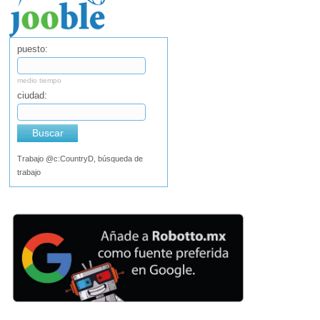
puesto:
medio tiempo
ciudad:
Buscar
Trabajo @c:CountryD, búsqueda de
trabajo