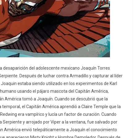
a desaparición del adolescente mexicano Joaquín Torres
erpiente. ​Después de luchar contra Armadillo y capturar al líder
e Joaquin estaba siendo utilizado en los experimentos de Karl
 / humano usando el pájaro mascota del Capitán América,
tán América tomó a Joaquín. Cuando se descubrió que la
a temporal, el Capitán América aprendió a Claire Temple que la
edwing era vampírico y lucía un factor de curación. ​Cuando
 Serpiente y arrojado por Viper a la ventana, fue salvado por
itán América envió telepáticamente a Joaquín el conocimiento
ue aparecieron Misty Knight y Hombre Demoledor. Después de