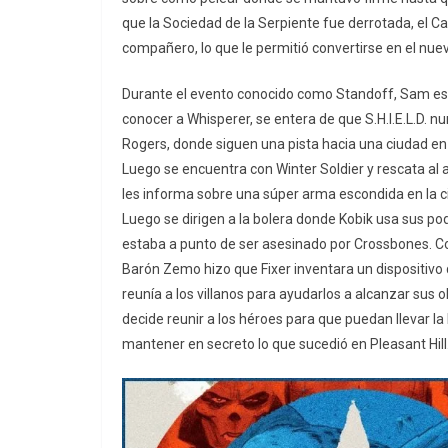
que la Sociedad de la Serpiente fue derrotada, el C
compañero, lo que le permitió convertirse en el nue
Durante el evento conocido como Standoff, Sam es 
conocer a Whisperer, se entera de que S.H.I.E.L.D. 
Rogers, donde siguen una pista hacia una ciudad en C
Luego se encuentra con Winter Soldier y rescata al a
les informa sobre una súper arma escondida en la c
Luego se dirigen a la bolera donde Kobik usa sus 
estaba a punto de ser asesinado por Crossbones. Co
Barón Zemo hizo que Fixer inventara un dispositivo
reunía a los villanos para ayudarlos a alcanzar sus 
decide reunir a los héroes para que puedan llevar la
mantener en secreto lo que sucedió en Pleasant Hill