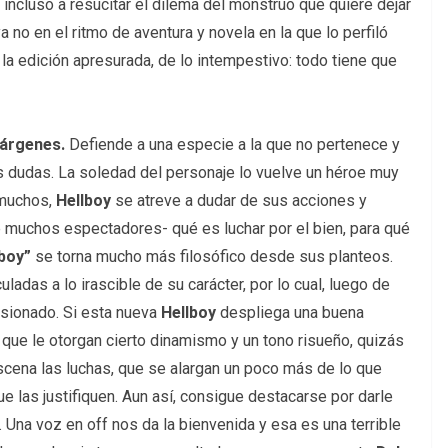
incluso a resucitar el dilema del monstruo que quiere dejar
 no en el ritmo de aventura y novela en la que lo perfiló
e la edición apresurada, de lo intempestivo: todo tiene que
márgenes.
Defiende a una especie a la que no pertenece y
s dudas. La soledad del personaje lo vuelve un héroe muy
 muchos,
Hellboy
se atreve a dudar de sus acciones y
ue muchos espectadores- qué es luchar por el bien, para qué
lboy”
se torna mucho más filosófico desde sus planteos.
adas a lo irascible de su carácter, por lo cual, luego de
asionado. Si esta nueva
Hellboy
despliega una buena
 que le otorgan cierto dinamismo y un tono risueño, quizás
scena las luchas, que se alargan un poco más de lo que
e las justifiquen. Aun así, consigue destacarse por darle
. Una voz en off nos da la bienvenida y esa es una terrible