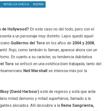
REPÚBLICA CINÉFILA
RESEÑAS
s de Hollywood?
En este caso no del todo, pero con el
esenta a un personaje muy distinto. Lejos quedó aquel
xicano
Guillermo del Toro
en los años de
2004 y 2008
,
antil. Rojo, como también lo llaman, aparece ahora con un
torno. En cuanto a su carácter, su tendencia dubitativa
el Toro
se enfocó en una estética bien trabajada, tanto del
orteamericano
Neil Marshall
se interesa más por la
llboy (David Harbour)
está de regreso y está que arde.
ndario mitad demonio y mitad superhéroe, llamado a la
igantes alocados. Allí descubre a la
Reina Sangrienta,