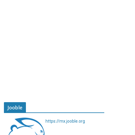
Jooble
https://mx.jooble.org