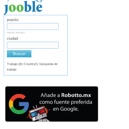
puesto:
medio tiempo
ciudad:
Buscar
Trabajo @c:CountryD, búsqueda de
trabajo