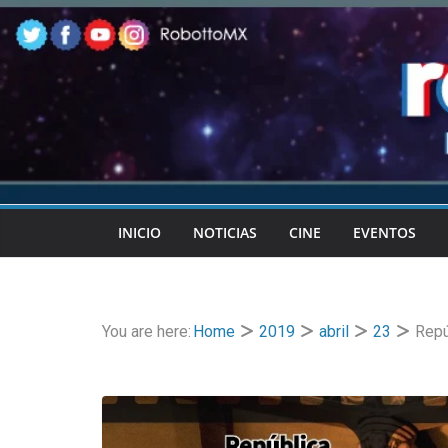
Skip
to
content
INICIO
NOTICIAS
CINE
EVENTOS
You are here:
Home
2019
abril
23
Repú