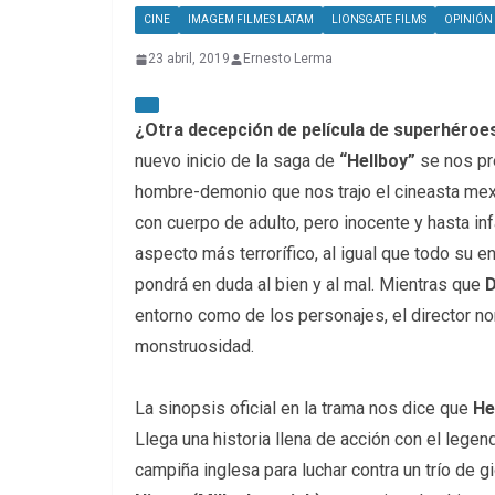
CINE
IMAGEM FILMES LATAM
LIONSGATE FILMS
OPINIÓN
23 abril, 2019
Ernesto Lerma
¿Otra decepción de película de superhéroe
nuevo inicio de la saga de
“Hellboy”
se nos pr
hombre-demonio que nos trajo el cineasta me
con cuerpo de adulto, pero inocente y hasta inf
aspecto más terrorífico, al igual que todo su en
pondrá en duda al bien y al mal. Mientras que
D
entorno como de los personajes, el director n
monstruosidad.
La sinopsis oficial en la trama nos dice que
He
Llega una historia llena de acción con el lege
campiña inglesa para luchar contra un trío de g