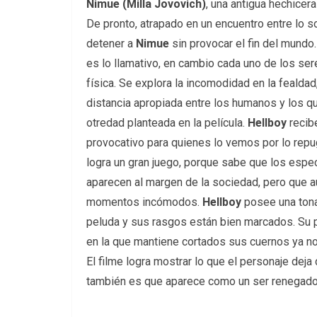
Nimue (Milla Jovovich)
, una antigua hechicer
De pronto, atrapado en un encuentro entre lo s
detener a
Nimue
sin provocar el fin del mundo.
es lo llamativo, en cambio cada uno de los se
física. Se explora la incomodidad en la fealdad
distancia apropiada entre los humanos y los qu
otredad planteada en la película.
Hellboy
recib
provocativo para quienes lo vemos por lo repug
logra un gran juego, porque sabe que los esp
aparecen al margen de la sociedad, pero que aun
momentos incómodos.
Hellboy
posee una tona
peluda y sus rasgos están bien marcados. Su p
en la que mantiene cortados sus cuernos ya no 
El filme logra mostrar lo que el personaje deja
también es que aparece como un ser renegado y