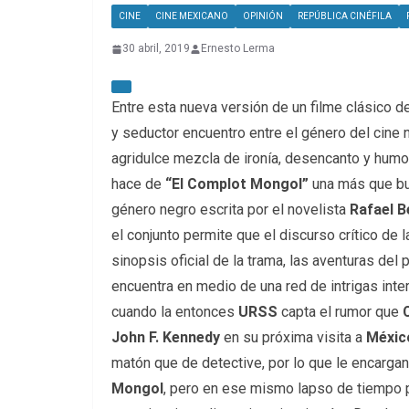
CINE
CINE MEXICANO
OPINIÓN
REPÚBLICA CINÉFILA
30 abril, 2019
Ernesto Lerma
Entre esta nueva versión de un filme clásico d
y seductor encuentro entre el género del cine n
agridulce mezcla de ironía, desencanto y humor
hace de
“El Complot Mongol”
una más que bue
género negro escrita por el novelista
Rafael B
el conjunto permite que el discurso crítico de 
sinopsis oficial de la trama, las aventuras del p
encuentra en medio de una red de intrigas inte
cuando la entonces
URSS
capta el rumor que
John F. Kennedy
en su próxima visita a
Méxic
matón que de detective, por lo que le encargan 
Mongol
, pero en ese mismo lapso de tiempo