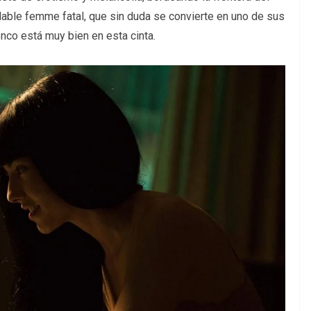
idable femme fatal, que sin duda se convierte en uno de sus
o el elenco está muy bien en esta cinta.