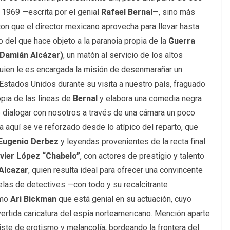
e 1969 —escrita por el genial
Rafael Bernal
—, sino más
on que el director mexicano aprovecha para llevar hasta
 del que hace objeto a la paranoia propia de la
Guerra
 (Damián Alcázar)
, un matón al servicio de los altos
 quien le es encargada la misión de desenmarañar un
Estados Unidos durante su visita a nuestro país, fraguado
pia de las líneas de
Bernal
y elabora una comedia negra
e dialogar con nosotros a través de una cámara un poco
ea aquí se ve reforzado desde lo atípico del reparto, que
Eugenio Derbez
y leyendas provenientes de la recta final
vier López “Chabelo”
, con actores de prestigio y talento
Alcazar
, quien resulta ideal para ofrecer una convincente
elas de detectives —con todo y su recalcitrante
smo
Ari Bickman
que está genial en su actuación, cuyo
vertida caricatura del espía norteamericano. Mención aparte
viste de erotismo y melancolía, bordeando la frontera del