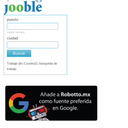
puesto:
medio tiempo
ciudad:
Buscar
Trabajo @c:CountryD, búsqueda de
trabajo