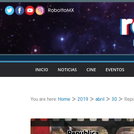
Skip
to
content
INICIO
NOTICIAS
CINE
EVENTOS
You are here:
Home
2019
abril
30
Repú