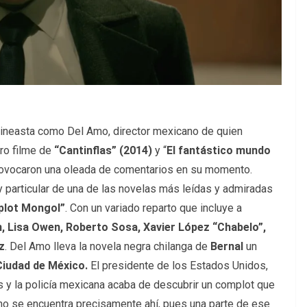
 cineasta como Del Amo, director mexicano de quien
ro filme de
“Cantinflas” (2014)
y “
El fantástico mundo
rovocaron una oleada de comentarios en su momento.
 particular de una de las novelas más leídas y admiradas
mplot Mongol”
. Con un variado reparto que incluye a
, Lisa Owen, Roberto Sosa, Xavier López “Chabelo”,
z
. Del Amo lleva la novela negra chilanga de
Bernal
un
Ciudad de México.
El presidente de los Estados Unidos,
aís y la policía mexicana acaba de descubrir un complot que
o no se encuentra precisamente ahí, pues una parte de ese