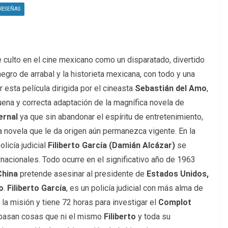
RESEÑAS
e culto en el cine mexicano como un disparatado, divertido
egro de arrabal y la historieta mexicana, con todo y una
 esta película dirigida por el cineasta
Sebastián del Amo
,
na y correcta adaptación de la magnífica novela de
ernal
ya que sin abandonar el espíritu de entretenimiento,
la novela que le da origen aún permanezca vigente. En la
olicía judicial
Filiberto García (Damián Alcázar)
se
rnacionales. Todo ocurre en el significativo año de 1963
China
pretende asesinar al presidente de
Estados Unidos,
o
.
Filiberto García
, es un policía judicial con más alma de
la misión y tiene 72 horas para investigar el
Complot
 pasan cosas que ni el mismo
Filiberto
y toda su