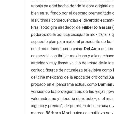
trabajo ya está hecho desde la obra original d
bien en su fondo por el descaro premeditado c
las últimas consecuencias el divertido escarnio
Fría.
Todo gira alrededor de
Filiberto García
poderes de la política caciquista mexicana, a
supuesto plan para matar al presidente de los 
en el mismísimo barrio chino.
Del Amo
se apro
en mezcla con thriller mexicano y a la que hac
atrevida y muy llamativa. Lo delirante de la id
conjuga figuras de naturaleza televisiva como
del cine mexicano de la época de oro como
Xa
probado en el panorama actual, como
Damián 
versión de los protagonistas de las viejas nov
valemadrismo y filosofía derrotista—, o el mi
ingenio y precisión le permiten delinear una di
merece
Bárbara Mori
, quien con sutileza se 