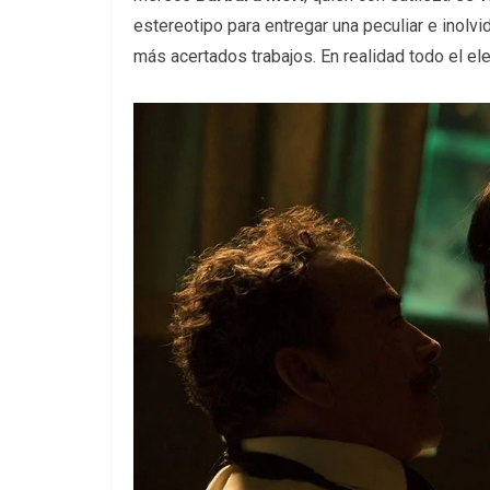
estereotipo para entregar una peculiar e inolv
más acertados trabajos. En realidad tod