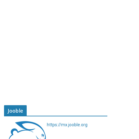
Jooble
https://mx.jooble.org