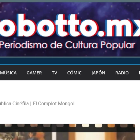
MÚSICA
GAMER
TV
CÓMIC
JAPÓN
RADIO
blica Cinéfila | El Complot Mongol