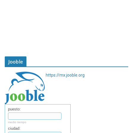
Jooble
https://mx.jooble.org
puesto:
medio tiempo
ciudad: