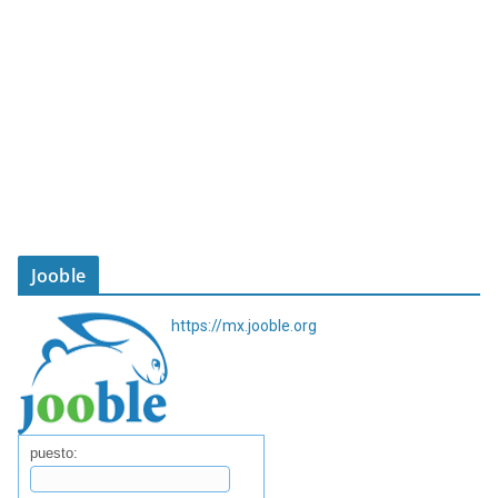
Jooble
https://mx.jooble.org
puesto: