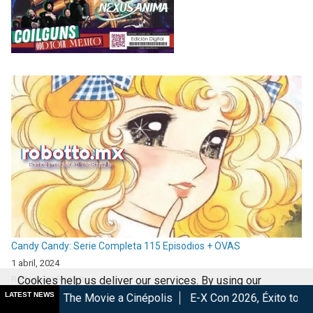
Candy Candy: Serie Completa 115 Episodios + OVAS
1 abril, 2024
Redaccion Robotto
Cookies help us deliver our services. By using our
LATEST NEWS
e a Cinépolis
E-X Con 2026, Éxito total en la convención.
L
services, you agree to our use of cookies.
Got it