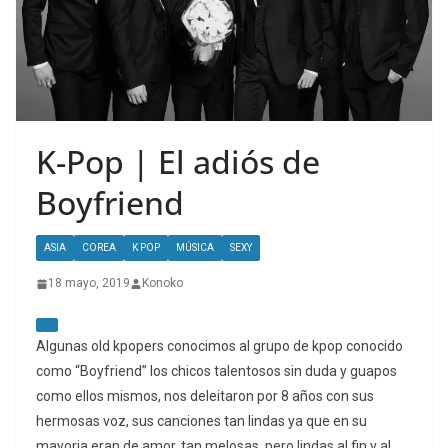
K-Pop | El adiós de
Boyfriend
ASIA
COREA
K POP
MÚSICA
SEXY
18 mayo, 2019
Konoko
Algunas old kpopers conocimos al grupo de kpop conocido
como “Boyfriend” los chicos talentosos sin duda y guapos
como ellos mismos, nos deleitaron por 8 años con sus
hermosas voz, sus canciones tan lindas ya que en su
mayoria eran de amor, tan melosas, pero lindas al fin y al