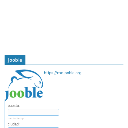
Jooble
https://mx.jooble.org
puesto:
medio tiempo
ciudad: