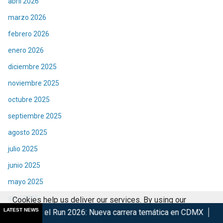
abril 2026
marzo 2026
febrero 2026
enero 2026
diciembre 2025
noviembre 2025
octubre 2025
septiembre 2025
agosto 2025
julio 2025
junio 2025
mayo 2025
abril 2025
Cookies help us deliver our services. By using our
LATEST NEWS
 2026: Nueva carrera temática en CDMX
Retorna The Transfor
services, you agree to our use of cookies.
Got it
marzo 2025