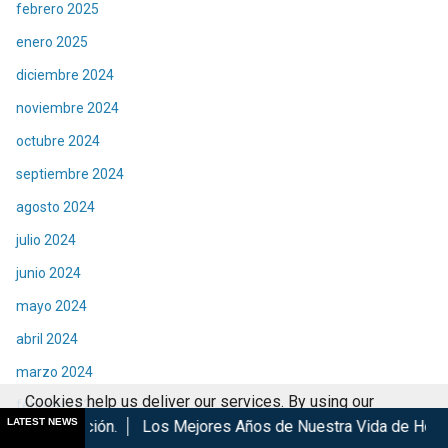
febrero 2025
enero 2025
diciembre 2024
noviembre 2024
octubre 2024
septiembre 2024
agosto 2024
julio 2024
junio 2024
mayo 2024
abril 2024
marzo 2024
Cookies help us deliver our services. By using our
febrero 2024
LATEST NEWS
Los Mejores Años de Nuestra Vida de Hombres G en cines
services, you agree to our use of cookies.
Got it
enero 2024