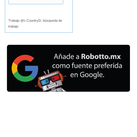
Buscar
Trabajo @c:CountryD, búsqueda de
trabajo