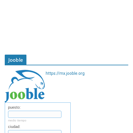
Jooble
https://mx.jooble.org
puesto:
medio tiempo
ciudad: