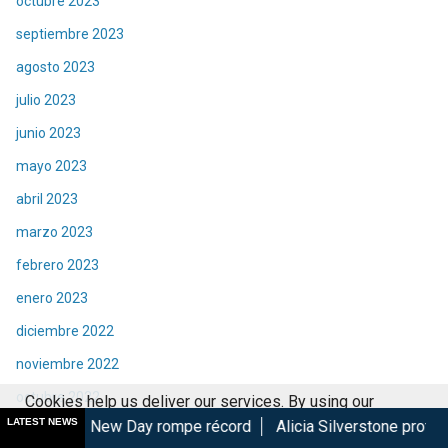
octubre 2023
septiembre 2023
agosto 2023
julio 2023
junio 2023
mayo 2023
abril 2023
marzo 2023
febrero 2023
enero 2023
diciembre 2022
noviembre 2022
octubre 2022
Cookies help us deliver our services. By using our
LATEST NEWS
y rompe récord
Alicia Silverstone protagonizará la secuela d
services, you agree to our use of cookies.
Got it
septiembre 2022