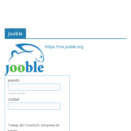
Jooble
https://mx.jooble.org
puesto:
medio tiempo
ciudad:
Buscar
Trabajo @c:CountryD, búsqueda de
trabajo