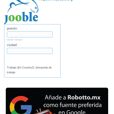
puesto:
medio tiempo
ciudad:
Buscar
Trabajo @c:CountryD, búsqueda de
trabajo