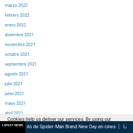
marzo 2022
febrero 2022
enero 2022
diciembre 2021
noviembre 2021
octubre 2021
septiembre 2021
agosto 2021
julio 2021
junio 2021
mayo 2021
abril 2021
Cookies help us deliver our services. By using our
marzo 2021
LATEST NEWS
o de Spider-Man Brand New Day en cines
Las Lágrimas de Bael
services, you agree to our use of cookies.
Got it
febrero 2021