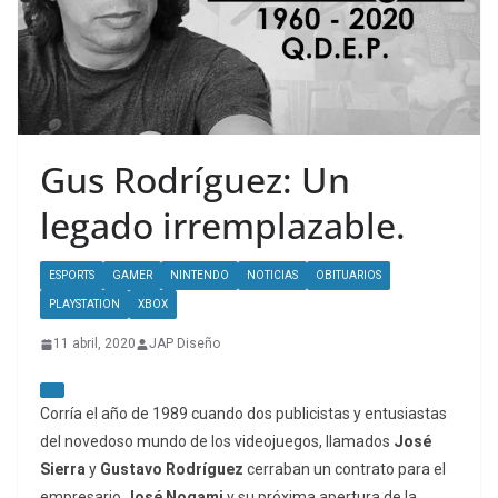
Gus Rodríguez: Un
legado irremplazable.
ESPORTS
GAMER
NINTENDO
NOTICIAS
OBITUARIOS
PLAYSTATION
XBOX
11 abril, 2020
JAP Diseño
Corría el año de 1989 cuando dos publicistas y entusiastas
del novedoso mundo de los videojuegos, llamados
José
Sierra
y
Gustavo Rodríguez
cerraban un contrato para el
empresario
José Nogami
y su próxima apertura de la