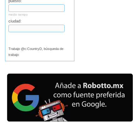
puesto:
medio tiempo
ciudad:
Buscar
Trabajo @c:CountryD, búsqueda de
trabajo