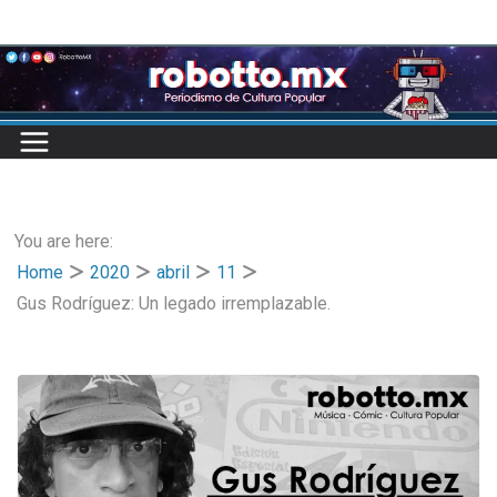
Skip
to
content
You are here:
Home
2020
abril
11
Gus Rodríguez: Un legado irremplazable.