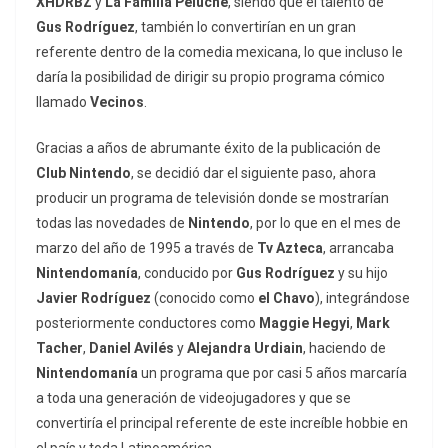
XHDRBZ
y
La Familia Peluche
, siendo que el talento de
Gus Rodríguez
, también lo convertirían en un gran
referente dentro de la comedia mexicana, lo que incluso le
daría la posibilidad de dirigir su propio programa cómico
llamado
Vecinos
.
Gracias a años de abrumante éxito de la publicación de
Club Nintendo
, se decidió dar el siguiente paso, ahora
producir un programa de televisión donde se mostrarían
todas las novedades de
Nintendo
, por lo que en el mes de
marzo del año de 1995 a través de
Tv Azteca
, arrancaba
Nintendomanía
, conducido por
Gus Rodríguez
y su hijo
Javier Rodríguez
(conocido como
el Chavo
), integrándose
posteriormente conductores como
Maggie Hegyi
,
Mark
Tacher
,
Daniel Avilés
y
Alejandra Urdiain
, haciendo de
Nintendomanía
un programa que por casi 5 años marcaría
a toda una generación de videojugadores y que se
convertiría el principal referente de este increíble hobbie en
el país y toda Latinoamérica.