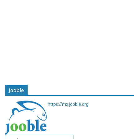
Jooble
https://mx.jooble.org