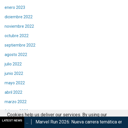
enero 2023
diciembre 2022
noviembre 2022
octubre 2022
septiembre 2022
agosto 2022
julio 2022
junio 2022
mayo 2022
abril 2022
marzo 2022
febrero 2022
Cookies help us deliver our services. By using our
enero 2022
LATEST NEWS
Marvel Run 2026: Nueva carrera temática en CDMX
Retorna Th
services, you agree to our use of cookies.
Got it