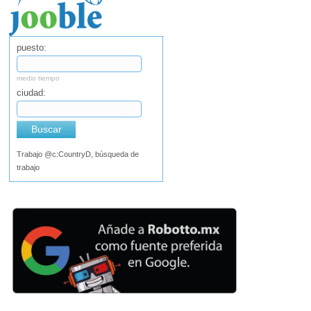
puesto:
medio tiempo
ciudad:
Buscar
Trabajo @c:CountryD, búsqueda de
trabajo