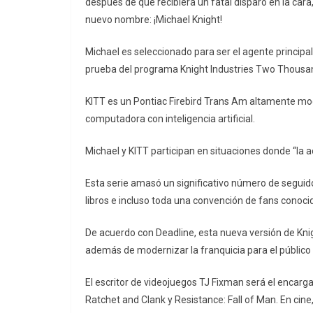
después de que recibiera un fatal disparo en la cara
nuevo nombre: ¡Michael Knight!
Michael es seleccionado para ser el agente principal
prueba del programa Knight Industries Two Thousa
KITT es un Pontiac Firebird Trans Am altamente mo
computadora con inteligencia artificial.
Michael y KITT participan en situaciones donde “la ac
Esta serie amasó un significativo número de seguidore
libros e incluso toda una convención de fans conoc
De acuerdo con Deadline, esta nueva versión de Kni
además de modernizar la franquicia para el público 
El escritor de videojuegos TJ Fixman será el encarga
Ratchet and Clank y Resistance: Fall of Man. En ci