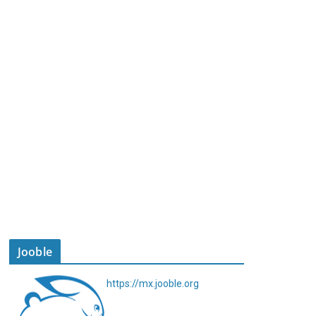
Jooble
https://mx.jooble.org