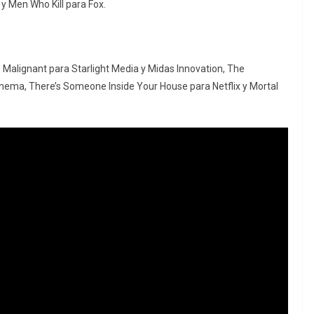
y Men Who Kill para Fox.
Malignant para Starlight Media y Midas Innovation, The
inema, There’s Someone Inside Your House para Netflix y Mortal