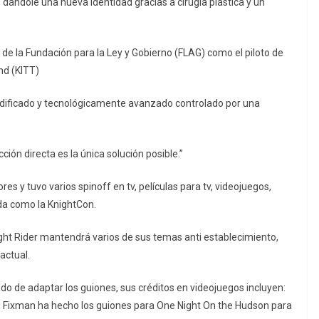
, dándole una nueva identidad gracias a cirugía plástica y un
 de la Fundación para la Ley y Gobierno (FLAG) como el piloto de
nd (KITT)
dificado y tecnológicamente avanzado controlado por una
ción directa es la única solución posible.”
s y tuvo varios spinoff en tv, películas para tv, videojuegos,
ida como la KnightCon.
ght Rider mantendrá varios de sus temas anti establecimiento,
actual.
do de adaptar los guiones, sus créditos en videojuegos incluyen:
ne, Fixman ha hecho los guiones para One Night On the Hudson para