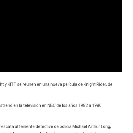
ht y KITT se reúnen en una nueva película de Knight Rider, de
estrenó en la televisión en NBC de los años 1982 a 1986
n rescata al teniente detective de policía Michael Arthur Long,