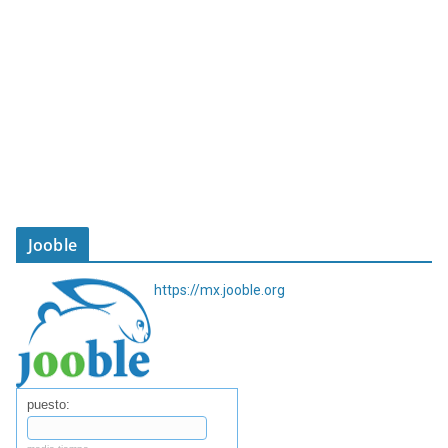
Jooble
https://mx.jooble.org
puesto: