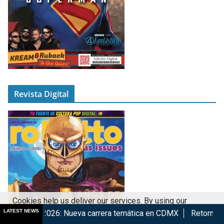
Revista Digital
Cookies help us deliver our services. By using our
LATEST NEWS
6: Nueva carrera temática en CDMX
Retorna The Transformers
services, you agree to our use of cookies.
Got it