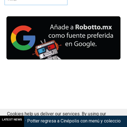
Cookies help us deliver our services. By using our
LATEST NEWS
Potter regresa a Cinépolis con menú y coleccionables
Violent
services, you agree to our use of cookies.
Got it