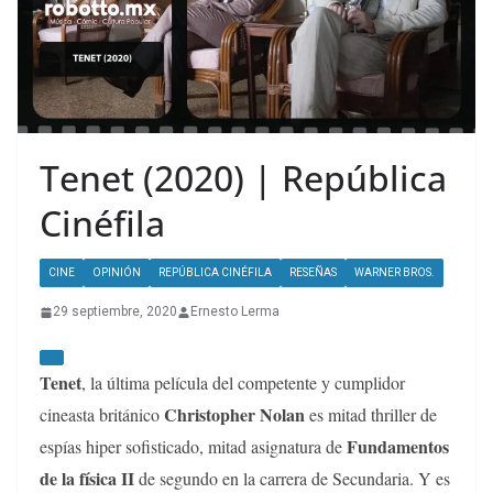
Tenet (2020) | República
Cinéfila
CINE
OPINIÓN
REPÚBLICA CINÉFILA
RESEÑAS
WARNER BROS.
29 septiembre, 2020
Ernesto Lerma
Tenet
, la última película del competente y cumplidor
Christopher Nolan
cineasta británico
es mitad thriller de
Fundamentos
espías hiper sofisticado, mitad asignatura de
de la física II
de segundo en la carrera de Secundaria. Y es