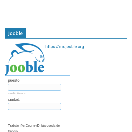
Jooble
https://mx.jooble.org
puesto:
medio tiempo
ciudad:
Buscar
Trabajo @c:CountryD, búsqueda de
trabajo