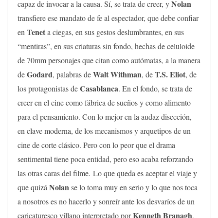
Nolan
capaz de invocar a la causa. Sí, se trata de creer, y
transfiere ese mandato de fe al espectador, que debe confiar
Tenet
en
a ciegas, en sus gestos deslumbrantes, en sus
“mentiras”, en sus criaturas sin fondo, hechas de celuloide
de 70mm personajes que citan como autómatas, a la manera
Godard
Walt Withman
T.S. Eliot
de
, palabras de
, de
, de
Casablanca
los protagonistas de
. En el fondo, se trata de
creer en el cine como fábrica de sueños y como alimento
para el pensamiento. Con lo mejor en la audaz disección,
en clave moderna, de los mecanismos y arquetipos de un
cine de corte clásico. Pero con lo peor que el drama
sentimental tiene poca entidad, pero eso acaba reforzando
las otras caras del filme. Lo que queda es aceptar el viaje y
Nolan
que quizá
se lo toma muy en serio y lo que nos toca
a nosotros es no hacerlo y sonreír ante los desvaríos de un
Kenneth Branagh
caricaturesco villano interpretado por
,