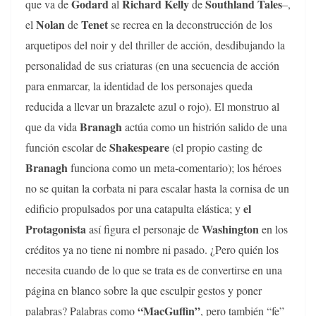
Godard
Richard Kelly
Southland Tales
que va de
al
de
–,
Nolan
Tenet
el
de
se recrea en la deconstrucción de los
arquetipos del noir y del thriller de acción, desdibujando la
personalidad de sus criaturas (en una secuencia de acción
para enmarcar, la identidad de los personajes queda
reducida a llevar un brazalete azul o rojo). El monstruo al
Branagh
que da vida
actúa como un histrión salido de una
Shakespeare
función escolar de
(el propio casting de
Branagh
funciona como un meta-comentario); los héroes
no se quitan la corbata ni para escalar hasta la cornisa de un
el
edificio propulsados por una catapulta elástica; y
Protagonista
Washington
así figura el personaje de
en los
créditos ya no tiene ni nombre ni pasado. ¿Pero quién los
necesita cuando de lo que se trata es de convertirse en una
página en blanco sobre la que esculpir gestos y poner
“MacGuffin”
palabras? Palabras como
, pero también “fe”