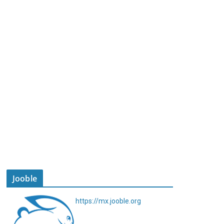
Jooble
https://mx.jooble.org