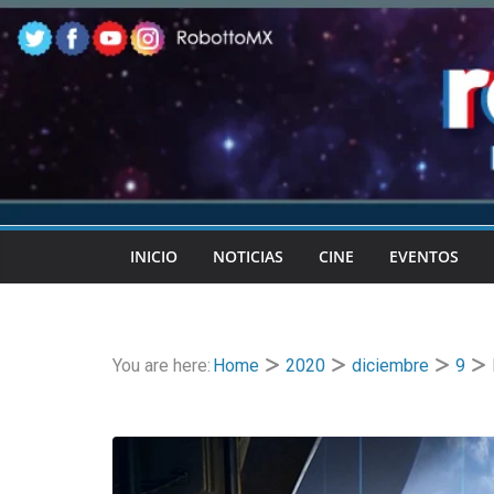
Skip
to
content
INICIO
NOTICIAS
CINE
EVENTOS
You are here:
Home
2020
diciembre
9