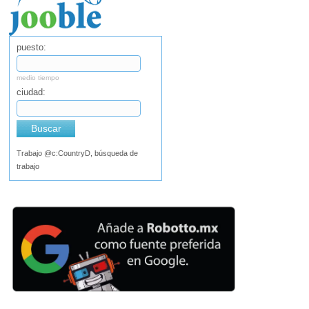
puesto:
medio tiempo
ciudad:
Buscar
Trabajo @c:CountryD, búsqueda de
trabajo